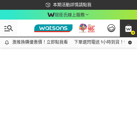
下載app最高回饋$350
本期活動詳情請點我
屈臣氏線上服務
0
激推換購優惠價！立即點我看
激推換購優惠價！立即點我看
下單選閃電送 1小時到貨！領神券