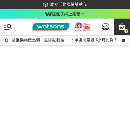
下載app最高回饋$350
本期活動詳情請點我
屈臣氏線上服務
0
激推換購優惠價！立即點我看
激推換購優惠價！立即點我看
下單選閃電送 1小時到貨！領神券