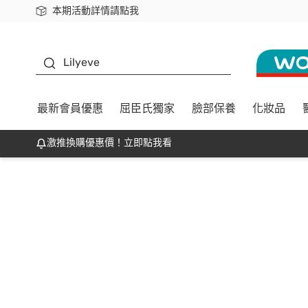
本期活動詳情請點我
下載app最高回饋$350
K beauty
Lilyeve
最新會員優惠
屈臣氏獨家
臉部保養
化妝品
激推換購優惠價！立即點我看