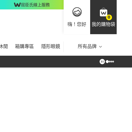
屈臣氏線上服務
0
嗨！您好
我的購物袋
休閒
箱購專區
隱形眼鏡
所有品牌