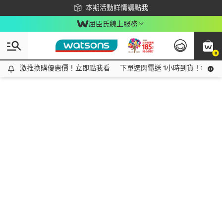
下載app最高回饋$350
本期活動詳情請點我
屈臣氏線上服務
0
激推換購優惠價！立即點我看
激推換購優惠價！立即點我看
下單選閃電送 1小時到貨！領神券