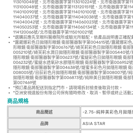
113010048號、北市衛器廣字第113010224號、北市衛器廣字第1
113100048號、北市衛器廣字第113120151號、北市衛器廣字第1
114010090號、北市衛器廣字第114010100號、北市衛器廣字第
114040037號、北市衛器廣字第114040038號、北市衛器廣字第
114040042號、北市衛器廣字第114060023號、北市衛器廣字第
114050253號、北市衛器廣字第114060134號、北市衛器廣字第11
114120066號/北市衛器廣字第115010021號
*選購前應先至眼科醫療院所或驗光所驗配，依產品說明書正確配
*露葳娜彩色日拋隱形眼鏡 衛部醫器製字第004615號/露葳娜彩
形眼鏡 衛部醫器製字第006767號/綺芙莉彩色日拋隱形眼鏡 衛部
005210號/綺芙莉水潤日拋隱形眼鏡 衛部醫器製字第005440號
隱形眼鏡 衛部醫器製字第006237號/蜜緹彩色日拋隱形眼鏡 衛部
006232號/蜜緹水透氧矽水膠隱形眼鏡 衛部醫器製字第006952
隱形眼鏡 衛部醫器製字第004638號/媞蜜多彩色月拋隱形眼鏡 
008005號/目荻彩色月拋隱形眼鏡 衛部醫器製字第008007號/
拋隱形眼鏡 衛部醫器製字第006873號/純粹美日拋隱形眼鏡 衛部醫
第007469號
*預訂產品將配送到指定門市，請現場拆封檢查後取貨付款。
*亞洲安視達股份有限公司保有隨時修改、取消、暫停或終止活動
商品規格
商品簡述
-2.75-純粹美彩色月拋
品牌
ASIA STAR