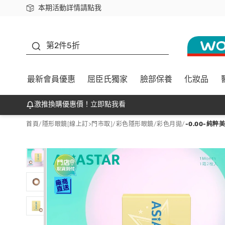
本期活動詳情請點我
下載app最高回饋$350
善存
第2件5折
最新會員優惠
屈臣氏獨家
臉部保養
化妝品
激推換購優惠價！立即點我看
首頁
/
隱形眼鏡[線上訂>門市取]
/
彩色隱形眼鏡
/
彩色月拋
/
-0.00-純