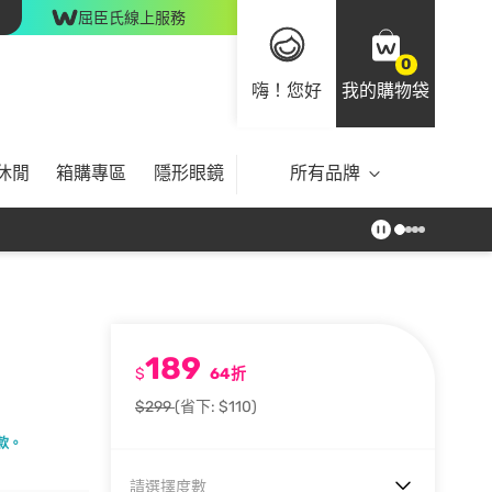
屈臣氏線上服務
0
嗨！您好
我的購物袋
休閒
箱購專區
隱形眼鏡
所有品牌
189
$
64折
$299
(省下: $110)
款。
請選擇度數