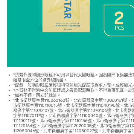
*抗紫外線的隱形眼鏡不可用以替代太陽眼鏡，因為隱形眼鏡無法
給雙眼全方位的紫外線防護。
*配戴一般隱形眼鏡須經眼科醫師驗光配鏡取得處方箋，或經驗光
*本器材不得逾中文仿單建議之最長配戴時數、不得重覆配戴，於
*如有不適，應立即就醫。
*北市衛器廣字第110060160號、北市衛器廣字第110060161號、
市衛器廣字第110110015號、北市衛器廣字第111040195號、北市
器廣字第111070107號、北市衛器廣字第111070106號、北市衛器
字第111070117號、北市衛器廣字第111100040號、北市衛器廣字
111100117號、北市衛器廣字第111110156號、北市衛器廣字第11
111120164號、北市衛器廣字第112020005號、北市衛器廣字第1
112080046號、北市衛器廣字第112080027號、北市衛器廣字第1