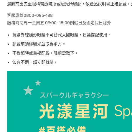
選購前應先至眼科醫療院所或驗光所驗配，依產品說明書正確配戴，
客服專線0800-085-188
服務時間周一至周五 09:00~18:00例假日及國定假日除外
抗紫外線隱形眼鏡不可替代太陽眼鏡，建議搭配使用。
配戴前須經驗光並取得處方。
不得超時或重複配戴，睡前需取下。
如有不適，請立即就醫。