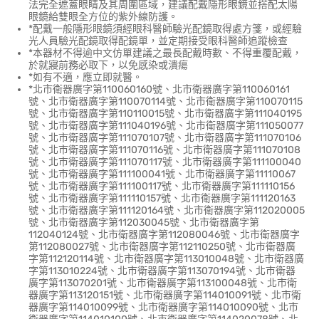
法完全遮蓋眼睛及其周圍區域，建議配戴隱形眼鏡並搭配太陽
眼鏡給雙眼全方位的紫外線防護。
*配戴一般隱形眼鏡須經眼科醫師驗光配鏡取得處方箋，或經驗
光人員驗光配鏡取得配鏡單，並定期接受眼科醫師追蹤檢查
*本器材不得逾中文仿單建議之最長配戴時數、不得重覆配戴，
於就寢前務必取下，以免感染或潰瘍
*如有不適，應立即就醫。
*北市衛器廣字第110060160號、北市衛器廣字第110060161
號、北市衛器廣字第110070114號、北市衛器廣字第110070115
號、北市衛器廣字第110110015號、北市衛器廣字第111040195
號、北市衛器廣字第111040196號、北市衛器廣字第111050077
號、北市衛器廣字第111070107號、北市衛器廣字第111070106
號、北市衛器廣字第111070116號、北市衛器廣字第111070108
號、北市衛器廣字第111070117號、北市衛器廣字第111100040
號、北市衛器廣字第111100041號、北市衛器廣字第11110067
號、北市衛器廣字第111100117號、北市衛器廣字第111110156
號、北市衛器廣字第111110157號、北市衛器廣字第111120163
號、北市衛器廣字第111120164號、北市衛器廣字第112020005
號、北市衛器廣字第112030045號、北市衛器廣字第
112040124號、北市衛器廣字第112080046號、北市衛器廣字
第112080027號、北市衛器廣字第112110250號、北市衛器廣
字第112120114號、北市衛器廣字第113010048號、北市衛器廣
字第113010224號、北市衛器廣字第113070194號、北市衛器
廣字第113070201號、北市衛器廣字第113100048號、北市衛
器廣字第113120151號、北市衛器廣字第114010091號、北市衛
器廣字第114010099號、北市衛器廣字第114010090號、北市