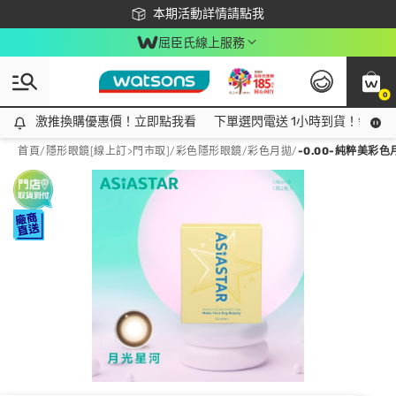
下載app最高回饋$350
本期活動詳情請點我
屈臣氏線上服務
0
激推換購優惠價！立即點我看
激推換購優惠價！立即點我看
下單選閃電送 1小時到貨！領神券
首頁
/
隱形眼鏡[線上訂>門市取]
/
彩色隱形眼鏡
/
彩色月拋
/
-0.00-純粹美彩