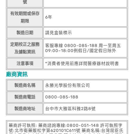
號
有效期間或保存
6年
期限
製造日期
請見盒裝標示
定期校正之服務
客服專線 0800-085-188 周一至周五
09:00~18:00例假日/國定假日除外
及據點資訊
注意事項
*消費者使用前應詳閱醫療器材說明書
廠商資訊
製造商名稱
永勝光學股份有限公司
製造商電話
0800-085-188
製造商地址
台中市大雅區科雅2路8號
藥商許可執照: 藥商諮詢專線:0800-051-148 許可執照字
號:北市衛藥販松字第620101C611號 藥商名稱:台灣屈臣氏