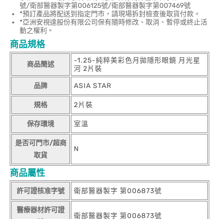
號/衛部醫器製字第006125號/衛部醫器製字第007469號
*預訂產品將配送到指定門市，請現場拆封檢查後取貨付款。
*亞洲安視達股份有限公司保有隨時修改、取消、暫停或終止活
動之權利。
商品規格
-1.25-純粹美彩色月拋隱形眼鏡 月光星
商品簡述
河 2片裝
品牌
ASIA STAR
規格
2片裝
保存環境
室溫
是否可門市/超商
N
取貨
商品屬性
許可證核准字號
衛部醫器製字 第006873號
醫療器材許可證
衛部醫器製字 第006873號