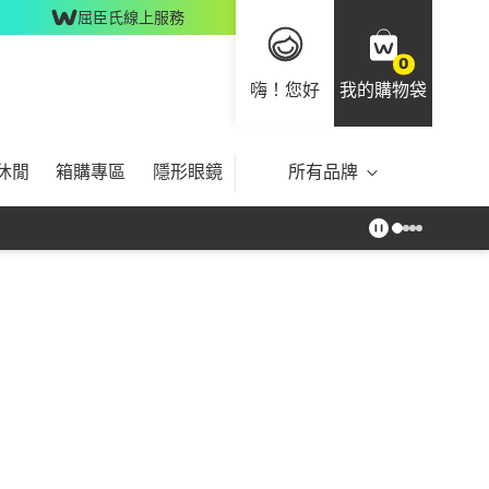
屈臣氏線上服務
0
嗨！您好
我的購物袋
休閒
箱購專區
隱形眼鏡
所有品牌