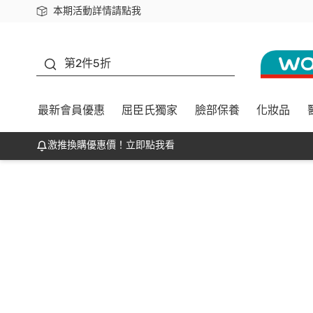
本期活動詳情請點我
下載app最高回饋$350
善存
第2件5折
最新會員優惠
屈臣氏獨家
臉部保養
化妝品
激推換購優惠價！立即點我看