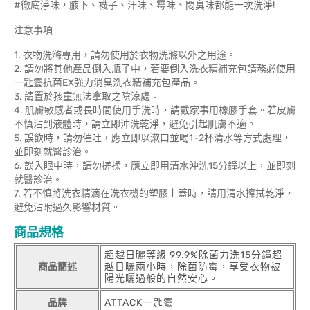
#徹底淨味，腋下、襪子、汗味、霉味、悶臭味都能一次洗淨!
注意事項
1. 衣物洗滌專用，請勿使用於衣物洗滌以外之用途。
2. 請勿將其他產品倒入瓶子中，若要倒入洗衣精補充包請務必使用
一匙靈抗菌EX強力消臭洗衣精補充包產品。
3. 請置於孩童無法拿取之陰涼處。
4. 肌膚敏感者或長時間使用手洗時，請戴家事用橡膠手套。若皮膚
不慎沾到液體時，請立即沖洗乾淨，避免引起肌膚不適。
5. 誤飲時，請勿催吐，應立即以漱口並喝1~2杯清水等方式處理，
並即刻就醫診治。
6. 誤入眼中時，請勿搓揉，應立即用清水沖洗15分鐘以上，並即刻
就醫診治。
7. 若不慎將洗衣精滴在洗衣機的塑膠上蓋時，請用清水擦拭乾淨，
避免沾附過久影響材質。
商品規格
超越日曬等級 99.9%除菌力洗15分鐘超
商品簡述
越日曬兩小時，除菌防霉，享受衣物被
陽光曬過般的自然安心。
品牌
ATTACK一匙靈