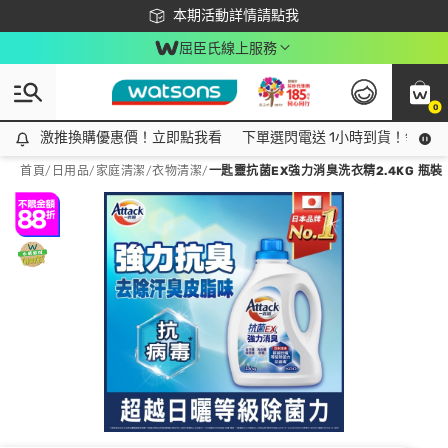
下載app最高回饋$350
本期活動詳情請點我
屈臣氏線上服務
0
激推換購優惠價！立即點我看
激推換購優惠價！立即點我看
下單選閃電送 1小時到貨！領神券
首頁
/
日用品
/
家庭清潔
/
衣物清潔
/
一匙靈抗菌EX強力消臭洗衣精2.4KG 瓶裝