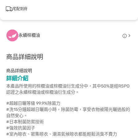
宅配到府
永續棕櫚油
商品詳細說明
商品詳細說明
詳細介紹
本產品所使用的棕櫚油或棕櫚油衍生成分中，其中50%是經RSPO
認證之永續棕櫚油或棕櫚油衍生成分。
#超越日曬等級 99.9%除菌力
#洗15分鐘超越日曬兩小時，除菌防霉，享受衣物被陽光曬過般的
自然安心。
#日本制菌防禦技術
#強效抗菌因子
#室內晾衣、密集晾衣、潮濕氣候晾衣都能輕鬆消臭不費力