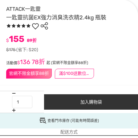
ATTACK一匙靈
一匙靈抗菌EX強力消臭洗衣精2.4kg 瓶裝
155
$
89折
$175
(省下: $20)
136
78折
$
起
(官網不限金額享88折)
活動價
官網不限金額享88折
滿$100送數位印花
加入購物袋
查看門市庫存 (可能有時間誤差)
配送方式