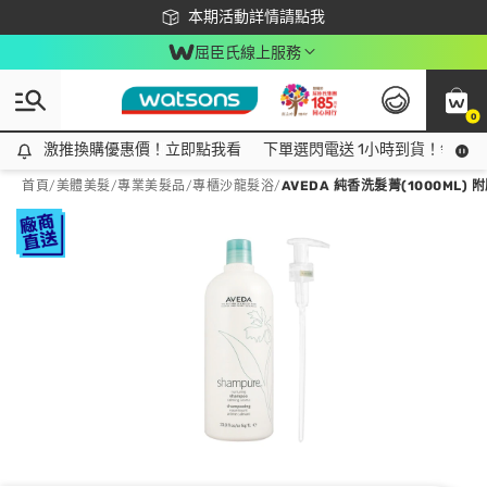
下載app最高回饋$350
本期活動詳情請點我
屈臣氏線上服務
0
激推換購優惠價！立即點我看
激推換購優惠價！立即點我看
下單選閃電送 1小時到貨！領神券
首頁
/
美體美髮
/
專業美髮品
/
專櫃沙龍髮浴
/
AVEDA 純香洗髮菁(1000ML)