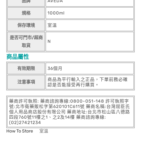
品牌
AVEDA
規格
1000ml
保存環境
室溫
是否可門市/超商
N
取貨
商品屬性
有效期限
36個月
商品為平行輸入之正品，下單前務必確
注意事項
認是否能接受再行購買。
藥商許可執照: 藥商諮詢專線:0800-051-148 許可執照字
號:北市衛藥販松字第620101C611號 藥商名稱:台灣屈臣氏
個人用品商店股份有限公司 藥商地址:台北市松山區八德路
四段760號11樓之1、之2及14樓 藥商諮詢專線:
(02)27421234
How To Store
室溫