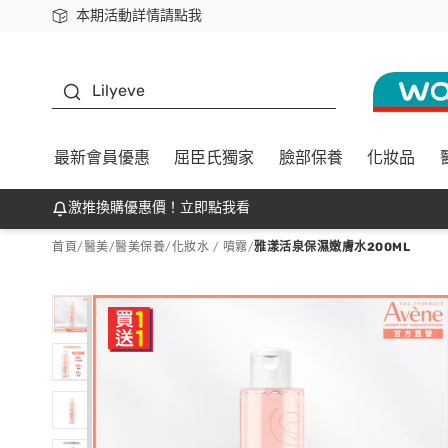
本期活動詳情請點我
下載app最高回饋$350
K beauty
Lilyeve
最新會員優惠
屈臣氏獨家
臉部保養
化妝品
激推換購優惠價！立即點我看
首頁
/
醫美
/
醫美保養
/
化妝水 / 噴霧
/
雅漾活泉保濕嫩膚水200ML