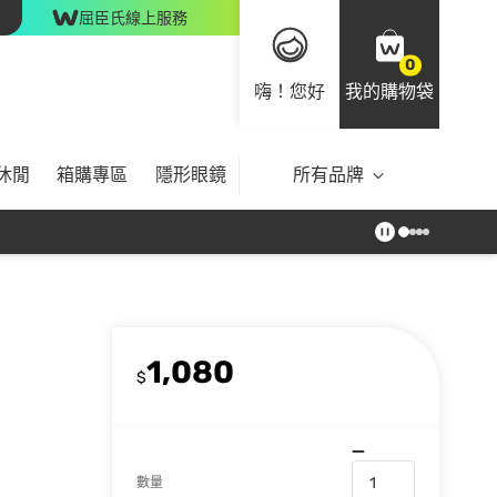
屈臣氏線上服務
0
嗨！您好
我的購物袋
休閒
箱購專區
隱形眼鏡
所有品牌
1,080
$
數量