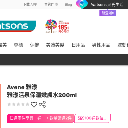
Watsons 屈氏生活
下載 APP
查詢門市
Blog
新登場!!
醫美
專櫃
保健
美體美髮
日用品
男性用品
運動
Avene 雅漾
雅漾活泉保濕嫩膚水200ml
任選兩件享買一送一，數量請選2件
滿$100送數位印花