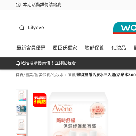
本期活動詳情請點我
下載app最高回饋$350
K beauty
Lilyeve
最新會員優惠
屈臣氏獨家
臉部保養
化妝品
激推換購優惠價！立即點我看
首頁
/
醫美
/
醫美保養
/
化妝水 / 噴霧
/
雅漾舒護活泉水三入組(活泉水300M