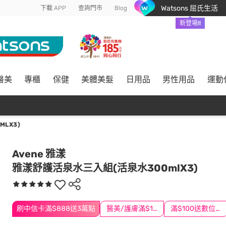
Watsons 屈氏生活
下載 APP
查詢門市
Blog
新登場!!
醫美
專櫃
保健
美體美髮
日用品
男性用品
運動
LX3)
Avene 雅漾
雅漾舒護活泉水三入組(活泉水300mlX3)
刷中信卡滿$888送3萬點
醫美/護膚滿$1200送$200
滿$100送數位印花