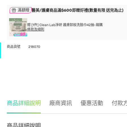
滿額贈
醫美/護膚商品滿$600即贈好禮(數量有限 送完為止)
贈 [1件] Clean Lab淨研 護膚卸妝洗臉巾42抽-箱購
條款及細則
商品貨號
218070
商品詳細說明
廠商資訊
優惠活動
付款
商品詳細說明