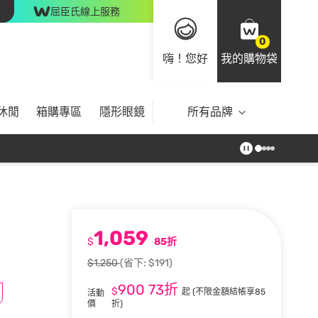
屈臣氏線上服務
0
嗨！您好
我的購物袋
休閒
箱購專區
隱形眼鏡
所有品牌
1,059
$
85折
$1,250
(省下: $191)
900
73折
$
起
(不限金額結帳享85
活動
價
折)