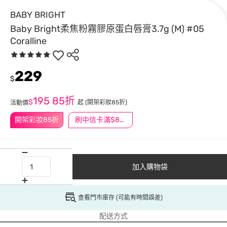
BABY BRIGHT
Baby Bright柔焦粉霧膠原蛋白唇膏3.7g (M) #05
Coralline
229
$
195
85折
$
起
(開架彩妝85折)
活動價
開架彩妝85折
刷中信卡滿$888送3萬點
加入購物袋
查看門市庫存 (可能有時間誤差)
配送方式