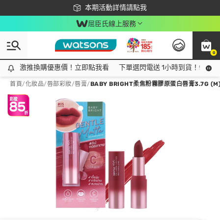
下載app最高回饋$350
本期活動詳情請點我
屈臣氏線上服務
0
激推換購優惠價！立即點我看
激推換購優惠價！立即點我看
下單選閃電送 1小時到貨！領神券
首頁
/
化妝品
/
唇部彩妝
/
唇膏
/
BABY BRIGHT柔焦粉霧膠原蛋白唇膏3.7G (M) 