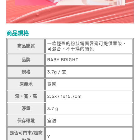
商品規格
一款輕盈的粉狀霧面唇膏可提供暈染、
商品簡述
可混合、不干燥的顏色
品牌
BABY BRIGHT
規格
3.7g / 支
原產地
泰國
深、寬、高
2.5x7.1x15.7cm
淨重
3.7 g
保存環境
室溫
是否可門市/超商
Y