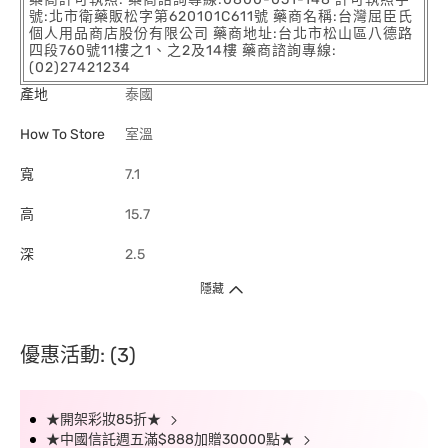
號:北市衛藥販松字第620101C611號 藥商名稱:台灣屈臣氏
個人用品商店股份有限公司 藥商地址:台北市松山區八德路
四段760號11樓之1、之2及14樓 藥商諮詢專線:
(02)27421234
產地
泰國
How To Store
室溫
寬
7.1
高
15.7
深
2.5
隱藏
優惠活動: (3)
★開架彩妝85折★
★中國信託週五滿$888加贈30000點★