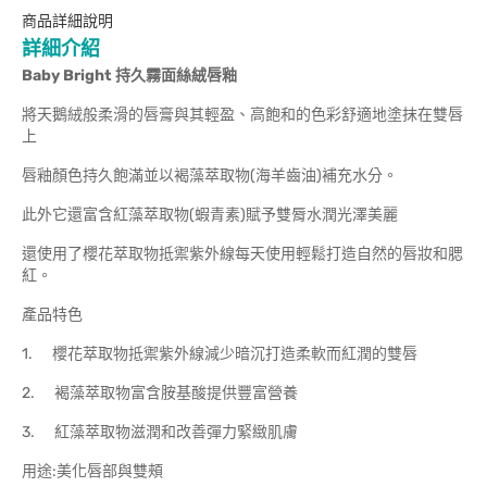
商品詳細說明
詳細介紹
Baby Bright
持久霧面絲絨唇釉
將天鵝絨般柔滑的唇膏與其輕盈、高飽和的色彩舒適地塗抹在雙唇
上
唇釉顏色持久飽滿並以褐藻萃取物(海羊齒油)補充水分。
此外它還富含紅藻萃取物(蝦青素)賦予雙脣水潤光澤美麗
還使用了櫻花萃取物抵禦紫外線每天使用輕鬆打造自然的唇妝和腮
紅。
產品特色
1. 櫻花萃取物抵禦紫外線減少暗沉打造柔軟而紅潤的雙唇
2. 褐藻萃取物富含胺基酸提供豐富營養
3. 紅藻萃取物滋潤和改善彈力緊緻肌膚
用途:美化唇部與雙頰