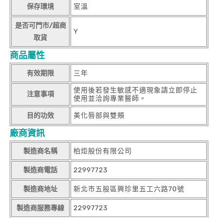
保存環境
室溫
是否可門市/超商
Y
取貨
商品屬性
有效期限
三年
使用後若發生敏感不適現象請立即停止
注意事項
使用並洽詢專業醫師。
目的功效
美化唇部與雙頰
廠商資訊
製造商名稱
柏炬股份有限公司
製造商電話
22997723
製造商地址
新北市五股區興珍里五工六路70號
製造商服務專線
22997723