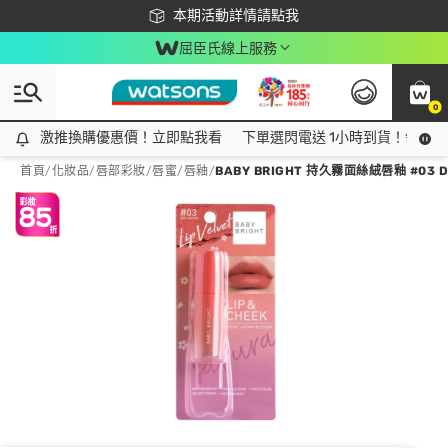
下載app最高回饋$350
本期活動詳情請點我
屈臣氏線上服務
0
激推換購優惠價！立即點我看
激推換購優惠價！立即點我看
下單選閃電送 1小時到貨！領神券
首頁
/
化妝品
/
唇部彩妝
/
唇蜜/唇釉
/
BABY BRIGHT 持久霧面絲絨唇釉 #03 D