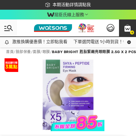
下載app最高回饋$350
本期活動詳情請點我
屈臣氏線上服務
0
激推換購優惠價！立即點我看
激推換購優惠價！立即點我看
下單選閃電送 1小時到貨！領神券
首頁
/
臉部保養
/
面膜
/
眼膜
/
BABY BRIGHT 胜肽緊緻亮眼眼膜 2.5G X 2 PC