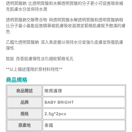
透明質酸鈉 比透明質酸和水解透明質酸的分子更小可促進吸收補
充肌膚水分並保持水潤
透明質酸鈉交聯聚合物 與透明質酸水解透明質酸和透明質酸鈉相
比分子最小最能促進精華被肌膚吸收滋潤並緊緻肌膚賦予飽滿的膚
色
乙醯化透明質酸鈉 深入表皮層以保持水分並強化皮膚並恢復肌膚
彈性
胜肽 改善肌膚彈性淡化細紋緊緻毛孔
**以上描述僅限於原材料特性**
商品規格
商品簡述
眼周護理
品牌
BABY BRIGHT
規格
2.5g*2pcs
原產地
泰國