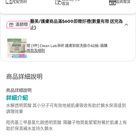
宅配到府
超商取貨
取貨
醫美/護膚商品滿$600即贈好禮(數量有限 送完為
滿額贈
止)
贈 [1件] Clean Lab淨研 護膚卸妝洗臉巾42抽-箱購
條款及細則
商品詳細說明
商品詳細說明
詳細介紹
水解透明質酸 其小分子可有效地被肌膚吸收有助於鎖水保濕達到
調理效果
羥丙基三甲基氯化銨透明質酸 陽離子物質能緊緊附著於肌膚上有
助於保濕補水並持久鎖水