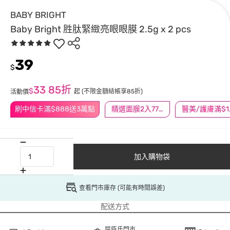
BABY BRIGHT
Baby Bright 胜肽緊緻亮眼眼膜 2.5g x 2 pcs
39
$
33
85折
$
起
(不限金額結帳享85折)
活動價
刷中信卡滿$888送3萬點
精選面膜2入77折/3入66折
醫美/
加入購物袋
查看門市庫存 (可能有時間誤差)
配送方式
屈臣氏門市