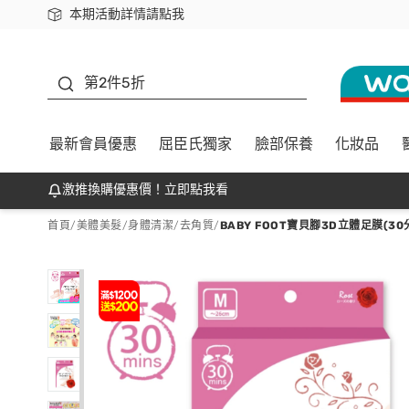
本期活動詳情請點我
下載app最高回饋$350
善存
第2件5折
最新會員優惠
屈臣氏獨家
臉部保養
化妝品
激推換購優惠價！立即點我看
首頁
/
美體美髮
/
身體清潔
/
去角質
/
BABY FOOT寶貝腳3D立體足膜(3