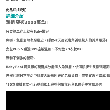
商品詳細說明
詳細介紹
熱銷 突破3000萬盒!!
只要簡單穿上就有Baby嫩足
免搓、免刮去除老廢腳皮。(約2-7天後老廢角質很驚人的片片脫落)
安全PH3.6 通過SGS檢驗溫和、不刺激，1次就OK!
溫和不刺激的秘密?
Baby Foot寶貝腳的凝露成分能滲入角質層，依照肌膚生長循環週期
自然代謝日常生活中肌膚因磨擦所致的老廢角質，完美實現不造成肌
*3D立體襪套式-1.
行動自如
2.
完整包覆無死角
3.
成分更容易滲透