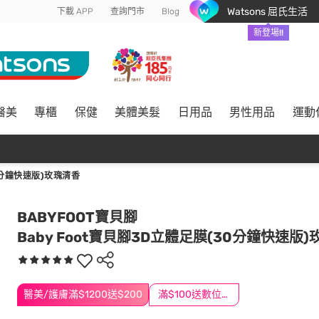
Watsons 屈氏生活
下載 APP
查詢門市
Blog
新登場!!
醫美
專櫃
保健
美體美髮
日用品
男性用品
運動
0分鐘快速版)玫瑰清香
BABYFOOT寶貝腳
Baby Foot寶貝腳3D立體足膜(30分鐘快速版
醫美/護膚滿$1200送$200
滿$100送數位印花