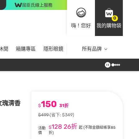
屈臣氏線上服務
0
嗨！您好
我的購物袋
休閒
箱購專區
隱形眼鏡
所有品牌
150
)玫瑰清香
$
31折
$499
(省下: $349)
128
26折
$
起
(不限金額結帳享85
活動
價
折)