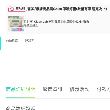
滿額贈
醫美/護膚商品滿$600即贈好禮(數量有限 送完為止)
贈 [1件] Clean Lab淨研 護膚卸妝洗臉巾42抽-箱購
條款及細則
商品貨號
592271
商品詳細說明
廠商資訊
優惠活動
付款
商品詳細說明