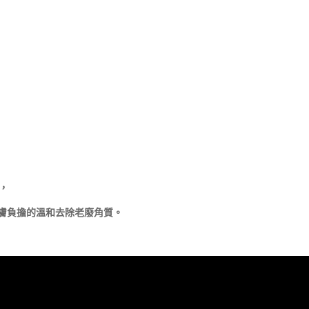
，
膚負擔的溫和去除老廢角質。