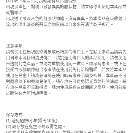
(12) 取下本產品時請確認有無化膿情形。
出現淡黃色、黏稠且散發異臭的膿狀物。請立即停止使用本產品並
就醫診治。
出現透明或淡灰色的凝膠狀物體、沒有異臭。為本產品在吸收傷口
流出的滲出液後所殘留之物質請以自來水等清洗乾淨即可。
注意事項
請勿使用在出現感染現象或已結痂的傷口上。在貼上本產品前請先
用自來水等仔細清洗傷口。請挑選比傷口大的產品使用。請勿使用
已遭開封之產品。並請勿重複使用同一敷料。糖尿病患者、或正在
接受血液循環障礙治療者請在使用前先行洽詢醫師。若要將本產品
使用在兒童上請務必確認在使用時有家長陪同及監督。本產品不可
對兩歲以下的嬰幼兒使用。請存放在可避免陽光直射的陰涼處。請
存放在兒童不易取得處。請勿使用超過有效期間之產品。使用前請
詳閱包裝內所附說明書。
保存方式
(1) 避免過熱(小於攝氏40度)
(2) 請存放在兒童不易取得之處。
(3) 本產品有效期間為35個月。製造日期標示在包裝盒外。產品如