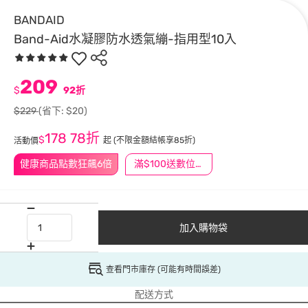
BANDAID
Band-Aid水凝膠防水透氣繃-指用型10入
209
$
92折
$229
(省下: $20)
178
78折
$
起
(不限金額結帳享85折)
活動價
健康商品點數狂飆6倍
滿$100送數位印花
加入購物袋
查看門市庫存 (可能有時間誤差)
配送方式