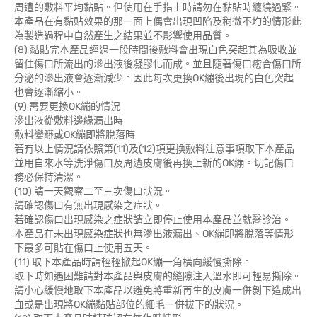
周遭的敷料平均黏貼。但使用在手指上時請勿在黏貼時纏繞過緊。
本產品在有黏貼效果的那一面上偶會出現凹陷及稍微不均的情形此
為製造過程中自然產生之結果並不影響使用品質。
(8) 黏貼完本產品經過一段時間後敷料會出現白色突起其為吸收並
留住傷口所流出的滲出液後凝膠化而成。並且隨著傷口癒合傷口所
分泌的滲出液會逐漸減少。因此每次更換OK繃後出現的白色突起
也會逐漸縮小。
(9) 需要更換OK繃的情況
滲出液從敷料邊緣漏出時
敷料變髒或OK繃即將脫落時
若有以上情況請依照第(11)及(12)項更換敷料注意事項取下本產品
並用自來水等洗淨傷口及周遭皮膚後再換上新的OK繃。切記傷口
務必保持清潔。
(10) 請一天觀察二至三次傷口狀況。
請確認傷口有無出現感染之症狀。
若確認傷口出現感染之症狀請立即停止使用本產品並就醫診治。
本產品在未出現感染症狀也無滲出液漏出、OK繃即將脫落等情形
下最多可貼在傷口上使用五天。
(11) 取下本產品時請輕輕掀起OK繃一角橫向緩慢撕除。
取下時如遇困難請對本產品與皮膚的縫隙注入溫水即可輕易撕除。
請小心緩慢地取下本產品以避免將重新再生的皮膚一併剝下造成出
血或是出現將OK繃黏貼部位的細毛一併拔下的狀況。