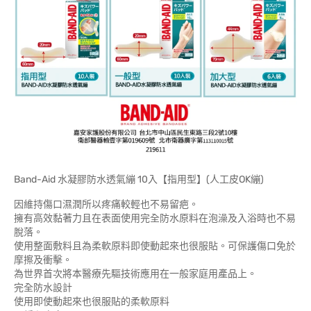
Band-Aid 水凝膠防水透氣繃 10入【指用型】(人工皮OK繃)
因維持傷口濕潤所以疼痛較輕也不易留疤。
擁有高效黏著力且在表面使用完全防水原料在泡澡及入浴時也不易
脫落。
使用整面敷料且為柔軟原料即使動起來也很服貼。可保護傷口免於
摩擦及衝擊。
為世界首次將本醫療先驅技術應用在一般家庭用產品上。
完全防水設計
使用即使動起來也很服貼的柔軟原料