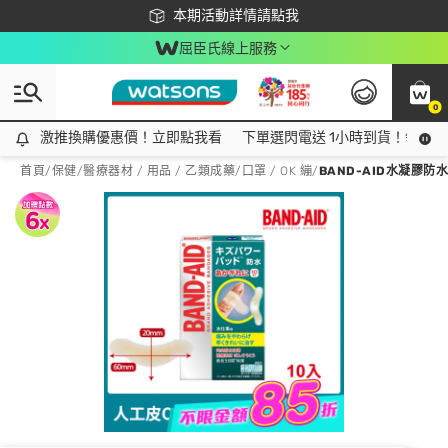
下載app最高回饋$350
本期活動詳情請點我
屈臣氏線上服務
0
激推換購優惠價！立即點我看
激推換購優惠價！立即點我看
下單選閃電送 1小時到貨！領神券
首頁
/
保健
/
醫療器材 / 用品 / 乙類成藥
/
口罩 / OK 繃
/
BAND-AID水凝膠防