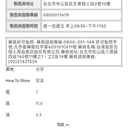
製造商地址
台北市中山區民生東路三段2號10樓
製造商服務專線
0800011678
製造商服務時間
週一到週五 早上0830~下午1730
藥商許可執照: 藥商諮詢專線:0800-051-148 許可執照字
號:北市衛藥販松字第620101C611號 藥商名稱:台灣屈臣氏
個人用品商店股份有限公司 藥商地址:台北市松山區八德路
四段760號11樓之1、之2及14樓 藥商諮詢專線:
(02)27421234
產地
台灣
How To Store
室溫
寬
7
高
11.5
深
2.3
隱藏