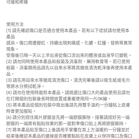
可緩和疼痛
使用方法
(1) 請先確認傷口是否適合使用本產品。若有以下症狀請勿使用本
產品
感染。傷口周遭變紅、持續出現刺痛感、化膿、紅腫、發熱等異常
現象。
受傷後已隔一天以上滲出液從傷口流出來的體液或血液早已變乾。
(2) 請勿同時使用本產品和殺菌及消毒劑、藥用軟膏等。若已使用
殺菌、消毒類用品請先以自來水等將其徹底清洗乾淨後再使用本產
品。
(3) 請先用自來水等徹底清洗傷口。清洗完畢後請以衛生紙或毛巾
等將水分擦拭乾淨。
(4) 請勿在使用時裁剪本產品。請挑選比傷口大的產品使用且請勿
在打開個別包裝後長時間放置或重複使用同一片OK繃。
(5) 將本產品從個別包裝中取出後請先用雙手溫約一分鐘貼上皮膚
時會更加服貼。
(6) 請分別捏住兩片膠膜並先將一端膠膜撕除。接著請捏好另一端
膠膜的一端將有黏貼效果的那一面對準傷口貼上再將膠膜撕除。
(7) 將本產品貼至傷口上後請用手掌覆在其上方溫暖約一分鐘並於
結束後確認本產品的邊緣是否確實黏貼在皮膚上以保持傷口及傷口