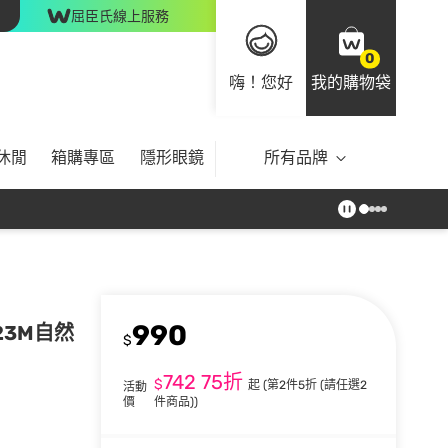
屈臣氏線上服務
0
嗨！您好
我的購物袋
休閒
箱購專區
隱形眼鏡
所有品牌
990
23M自然
$
742
75折
$
起
(第2件5折 (請任選2
活動
價
件商品))