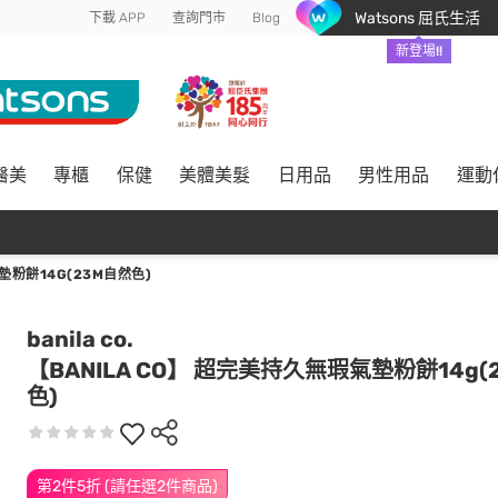
Watsons 屈氏生活
下載 APP
查詢門市
Blog
新登場!!
醫美
專櫃
保健
美體美髮
日用品
男性用品
運動
墊粉餅14G(23M自然色)
banila co.
【BANILA CO】 超完美持久無瑕氣墊粉餅14g(
色)
第2件5折 (請任選2件商品)