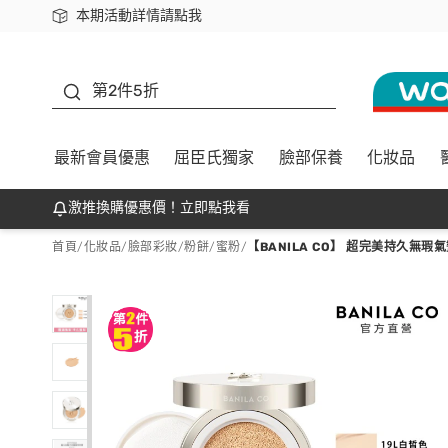
本期活動詳情請點我
下載app最高回饋$350
善存
第2件5折
最新會員優惠
屈臣氏獨家
臉部保養
化妝品
激推換購優惠價！立即點我看
首頁
/
化妝品
/
臉部彩妝
/
粉餅/蜜粉
/
【BANILA CO】 超完美持久無瑕氣