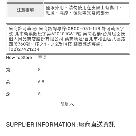
僅限外用。請勿使用在皮膚上有傷口、
注意事項
紅腫、濕疹、發炎等異常的部分
藥商許可執照: 藥商諮詢專線:0800-051-148 許可執照字
號:北市衛藥販松字第620101C611號 藥商名稱:台灣屈臣氏
個人用品商店股份有限公司 藥商地址:台北市松山區八德路
四段760號11樓之1、之2及14樓 藥商諮詢專線:
(02)27421234
How To Store
室溫
寬
8
高
6.8
深
8
隱藏
SUPPLIER INFORMATION :廠商直送資訊