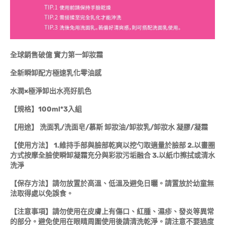
全球銷售破億 實力第一卸妝霜
全新瞬卸配方極速乳化零油感
水潤×極淨卸出水亮好肌色
【規格】100ml*3入組
【用途】 洗面乳/洗面皂/慕斯 卸妝油/卸妝乳/卸妝水 凝膠/凝霜
【使用方法】 1.維持手部與臉部乾爽以挖勺取適量於臉部 2.以畫圈
方式按摩全臉使瞬卸凝霜充分與彩妝污垢融合 3.以紙巾擦拭或清水
洗淨
【保存方法】請勿放置於高溫、低溫及避免日曬。請置放於幼童無
法取得處以免誤食。
【注意事項】請勿使用在皮膚上有傷口、紅腫、濕疹、發炎等異常
的部分。避免使用在眼睛周圍使用後請清洗乾淨。請注意不要過度