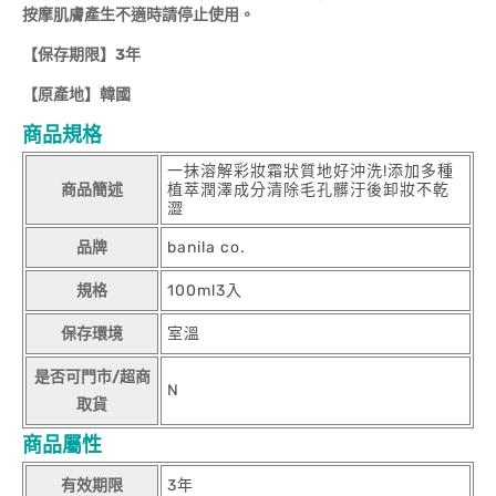
按摩肌膚產生不適時請停止使用。
【保存期限】3年
【原產地】韓國
商品規格
一抹溶解彩妝霜狀質地好沖洗!添加多種
商品簡述
植萃潤澤成分清除毛孔髒汙後卸妝不乾
澀
品牌
banila co.
規格
100ml3入
保存環境
室溫
是否可門市/超商
N
取貨
商品屬性
有效期限
3年