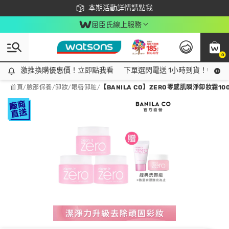
下載app最高回饋$350
本期活動詳情請點我
屈臣氏線上服務
0
激推換購優惠價！立即點我看
激推換購優惠價！立即點我看
下單選閃電送 1小時到貨！領神券
首頁
/
臉部保養
/
卸妝
/
眼唇卸粧
/
【BANILA CO】ZERO零感肌瞬淨卸妝霜10