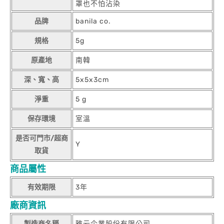
罩也不怕沾染
品牌
banila co.
規格
5g
原產地
南韓
深、寬、高
5x5x3cm
淨重
5 g
保存環境
室溫
是否可門市/超商
Y
取貨
商品屬性
有效期限
3年
廠商資訊
製造商名稱
雅云企業股份有限公司