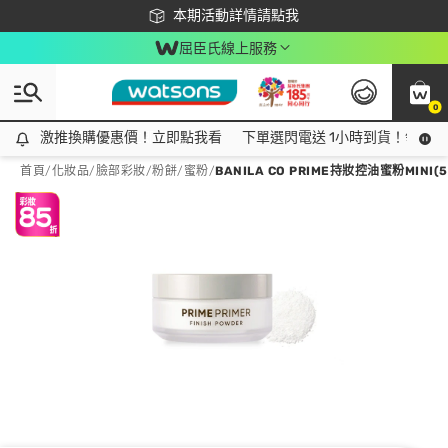
下載app最高回饋$350
本期活動詳情請點我
屈臣氏線上服務
0
激推換購優惠價！立即點我看
激推換購優惠價！立即點我看
下單選閃電送 1小時到貨！領神券
首頁
/
化妝品
/
臉部彩妝
/
粉餅/蜜粉
/
BANILA CO PRIME持妝控油蜜粉MINI(5