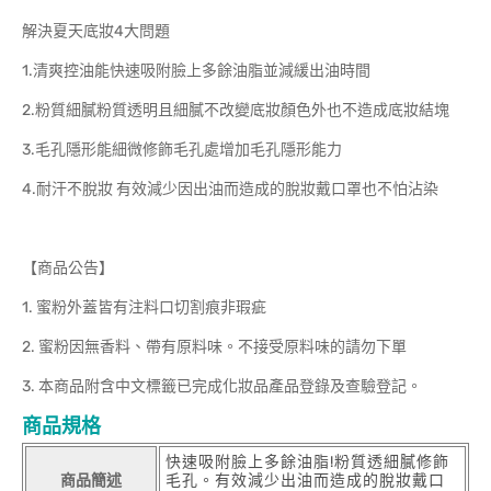
解決夏天底妝4大問題
1.清爽控油能快速吸附臉上多餘油脂並減緩出油時間
2.粉質細膩粉質透明且細膩不改變底妝顏色外也不造成底妝結塊
3.毛孔隱形能細微修飾毛孔處增加毛孔隱形能力
4.耐汗不脫妝 有效減少因出油而造成的脫妝戴口罩也不怕沾染
【商品公告】
1. 蜜粉外蓋皆有注料口切割痕非瑕疵
2. 蜜粉因無香料、帶有原料味。不接受原料味的請勿下單
3. 本商品附含中文標籤已完成化妝品產品登錄及查驗登記。
商品規格
快速吸附臉上多餘油脂!粉質透細膩修飾
商品簡述
毛孔。有效減少出油而造成的脫妝戴口