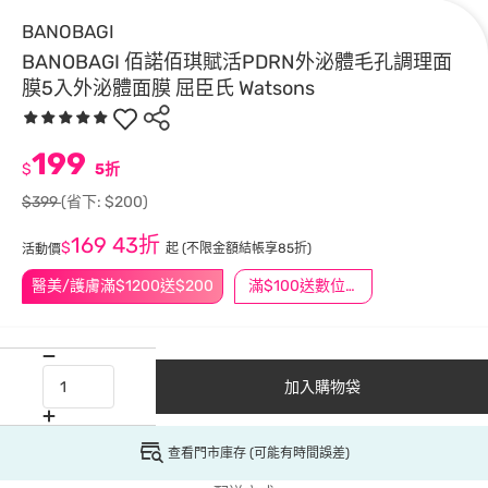
BANOBAGI
BANOBAGI 佰諾佰琪賦活PDRN外泌體毛孔調理面
膜5入外泌體面膜 屈臣氏 Watsons
199
$
5折
$399
(省下: $200)
169
43折
$
起
(不限金額結帳享85折)
活動價
醫美/護膚滿$1200送$200
滿$100送數位印花
加入購物袋
查看門市庫存 (可能有時間誤差)