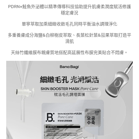
PDRN×鮭魚外泌體以精準傳導科技協助提升肌膚柔潤度賦活修護
穩定膚況
單寧萃取加乘細緻收斂毛孔同時平衡油水調理淨化
多重養膚成分海鹽&白柳樹皮萃取、長葉松針葉&茄果萃取打造平
滑肌
天絲竹纖維膜布親膚質地搭配高延展性布膜完美貼合不悶膚。