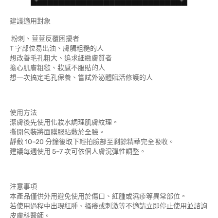
建議適用對象
粉刺、荳荳反覆困擾者
T 字部位易出油、膚觸粗糙的人
想改善毛孔粗大、追求細緻膚質者
擔心肌膚粗糙、妝感不服貼的人
想一次搞定毛孔保養、嘗試外泌體賦活修護的人
使用方法
潔膚後先使用化妝水調理肌膚紋理。
撕開包裝將面膜服貼敷於全臉。
靜敷 10–20 分鐘後取下輕拍臉部至剩餘精華完全吸收。
建議每週使用 5–7 次可依個人膚況彈性調整。
注意事項
本產品僅供外用避免使用於傷口、紅腫或濕疹等異常部位。
若使用過程中出現紅腫、搔癢或刺激等不適請立即停止使用並諮詢
皮膚科醫師。