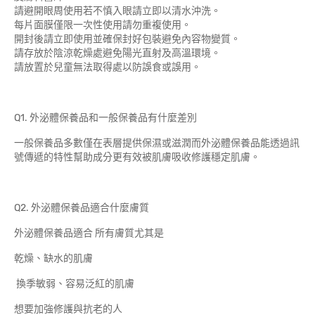
請避開眼周使用若不慎入眼請立即以清水沖洗。
每片面膜僅限一次性使用請勿重複使用。
開封後請立即使用並確保封好包裝避免內容物變質。
請存放於陰涼乾燥處避免陽光直射及高溫環境。
請放置於兒童無法取得處以防誤食或誤用。
Q1. 外泌體保養品和一般保養品有什麼差別
一般保養品多數僅在表層提供保濕或滋潤而外泌體保養品能透過訊
號傳遞的特性幫助成分更有效被肌膚吸收修護穩定肌膚。
Q2. 外泌體保養品適合什麼膚質
外泌體保養品適合 所有膚質尤其是
乾燥、缺水的肌膚
換季敏弱、容易泛紅的肌膚
想要加強修護與抗老的人