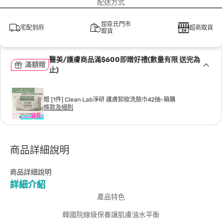
配送方式
屈臣氏門市
宅配到府
超商取貨
取貨
醫美/護膚商品滿$600即贈好禮(數量有限 送完為
滿額贈
止)
贈 [1件] Clean Lab淨研 護膚卸妝洗臉巾42抽-箱購
條款及細則
商品詳細說明
商品詳細說明
詳細介紹
產品特色
韓國院線級保養讓肌膚油水平衡