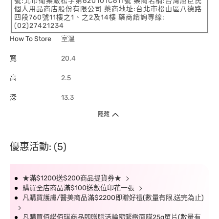
號:北市衛藥販松字第620101C611號 藥商名稱:台灣屈臣氏
個人用品商店股份有限公司 藥商地址:台北市松山區八德路
四段760號11樓之1、之2及14樓 藥商諮詢專線:
(02)27421234
How To Store
室溫
寬
20.4
高
2.5
深
13.3
隱藏
優惠活動: (5)
★滿$1200送$200商品提貨券★
購買全店商品滿$100送數位印花一張
凡購買護膚/醫美商品滿$2200即贈好禮(數量有限,送完為止)
凡購買佰諾佰琪商品即贈賦活輪廓緊緻面膜25g單片(數量有