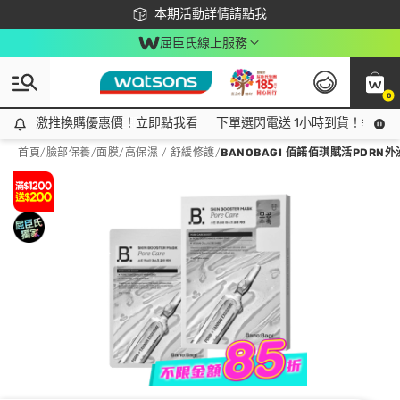
下載app最高回饋$350
本期活動詳情請點我
屈臣氏線上服務
0
激推換購優惠價！立即點我看
激推換購優惠價！立即點我看
下單選閃電送 1小時到貨！領神券
首頁
/
臉部保養
/
面膜
/
高保濕 / 舒緩修護
/
BANOBAGI 佰諾佰琪賦活PDRN