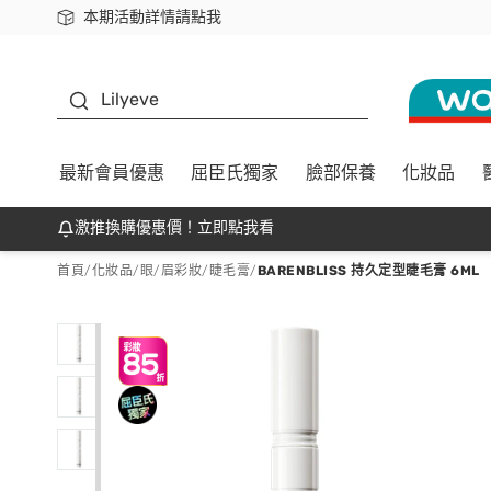
本期活動詳情請點我
下載app最高回饋$350
K beauty
Lilyeve
最新會員優惠
屈臣氏獨家
臉部保養
化妝品
激推換購優惠價！立即點我看
首頁
/
化妝品
/
眼/眉彩妝
/
睫毛膏
/
BARENBLISS 持久定型睫毛膏 6ML