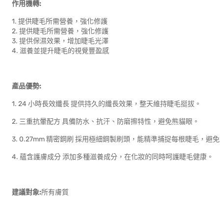
作用機轉:
1. 提供睫毛所需營養，強化修護
2. 提供睫毛所需營養，強化修護
3. 提供保濕效果，增加睫毛光澤
4. 滋養並提升睫毛的視覺豐盈感
產品優勢:
1. 24 小時長效纖長 提供持久的纖長效果，整天維持睫毛挺拔。
2. 三重抗暈配方 具備防水、抗汗、防磨擦特性，避免熊貓眼。
3. 0.27mm 精密鋼刷 採用極細鋼製刷頭，能精準捕捉每根睫毛
4. 蘊含護膚成分 添加多種滋養成分，在化妝的同時呵護睫毛健康。
建議對象:
所有膚質