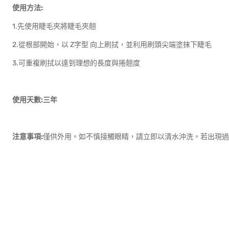
使用方法:
1.先使用睫毛夾將睫毛夾翹
2.從根部開始，以 Z字型 向上刷拭，並利用刷頭尖端塗抹下睫毛
3.可重複刷拭以達到理想的長度與捲翹度
使用天數:三年
注意事項:
僅供外用。如不慎接觸眼睛，請立即以清水沖洗。若出現過