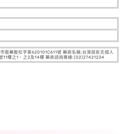
:北市衛藥販松字第620101C611號 藥商名稱:台灣屈臣氏個人
之1、之2及14樓 藥商諮詢專線:(02)27421234