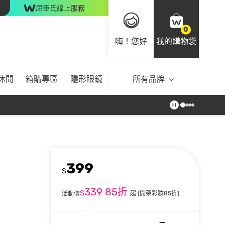
屈臣氏線上服務
0
嗨！您好
我的購物袋
休閒
箱購專區
隱形眼鏡
所有品牌
399
$
339
85折
$
起
(開架彩妝85折)
活動價