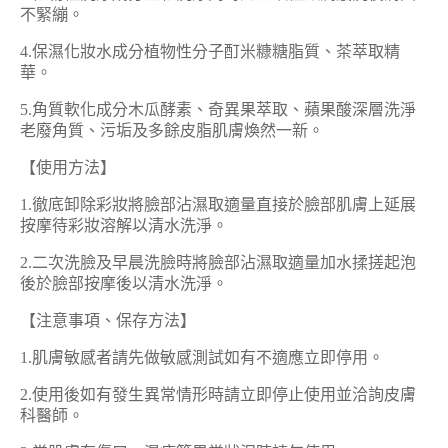
不緊繃。
4.保濕化妝水成分植物性分子酊米糠糖脂質、茶萃取精
華。
5.角質軟化成分木瓜酵素、奇異果萃取、蘋果酸深層洗淨
老廢角質、污垢及多餘皮脂肌膚煥然一新。
【使用方法】
1.徹底卸除彩妝將臉部沾濕取適量直接於臉部肌膚上延展
按摩待彩妝溶解以清水洗淨。
2.二次洗臉及早晨洗臉時將臉部沾濕取適量加水揉搓起泡
後於臉部按摩後以清水洗淨。
【注意事項、保存方法】
1.肌膚敏感者請先做敏感測試如有不適應立即停用。
2.使用後如有發生異常情形時請立即停止使用並洽詢皮膚
科醫師。