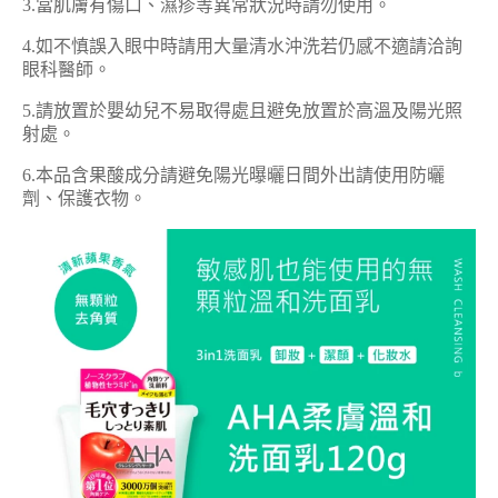
3.當肌膚有傷口、濕疹等異常狀況時請勿使用。
4.如不慎誤入眼中時請用大量清水沖洗若仍感不適請洽詢
眼科醫師。
5.請放置於嬰幼兒不易取得處且避免放置於高溫及陽光照
射處。
6.本品含果酸成分請避免陽光曝曬日間外出請使用防曬
劑、保護衣物。