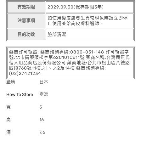
有效期限
2029.09.30(保存期限5年)
如使用後皮膚發生異常現象時請立即停
注意事項
止使用並洽詢皮膚科醫師。
目的功效
臉部清潔
藥商許可執照: 藥商諮詢專線:0800-051-148 許可執照字
號:北市衛藥販松字第620101C611號 藥商名稱:台灣屈臣氏
個人用品商店股份有限公司 藥商地址:台北市松山區八德路
四段760號11樓之1、之2及14樓 藥商諮詢專線:
(02)27421234
產地
日本
How To Store
室溫
寬
5
高
16
深
7.6