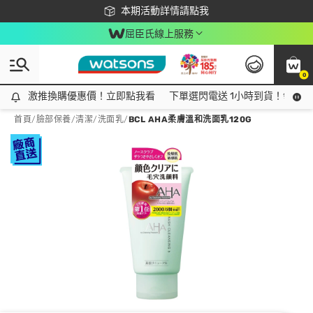
下載app最高回饋$350
本期活動詳情請點我
屈臣氏線上服務
0
激推換購優惠價！立即點我看
激推換購優惠價！立即點我看
下單選閃電送 1小時到貨！領神券
首頁
/
臉部保養
/
清潔
/
洗面乳
/
BCL AHA柔膚溫和洗面乳120G