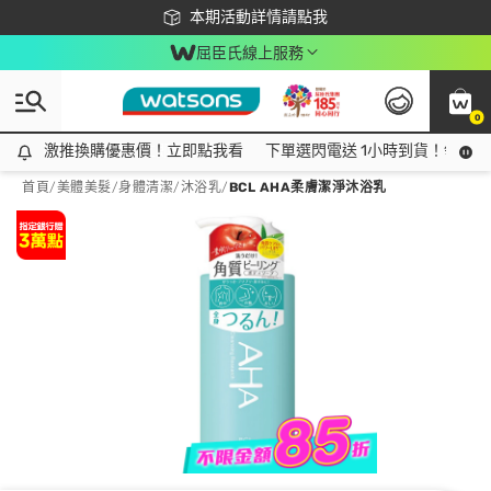
下載app最高回饋$350
本期活動詳情請點我
屈臣氏線上服務
0
激推換購優惠價！立即點我看
激推換購優惠價！立即點我看
下單選閃電送 1小時到貨！領神券
首頁
/
美體美髮
/
身體清潔
/
沐浴乳
/
BCL AHA柔膚潔淨沐浴乳