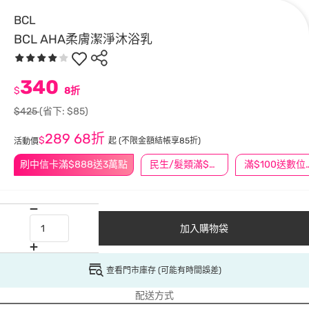
BCL
BCL AHA柔膚潔淨沐浴乳
340
$
8折
$425
(省下: $85)
289
68折
$
起
(不限金額結帳享85折)
活動價
刷中信卡滿$888送3萬點
民生/髮類滿$388送舒潔冰巾
滿$100
加入購物袋
查看門市庫存 (可能有時間誤差)
配送方式