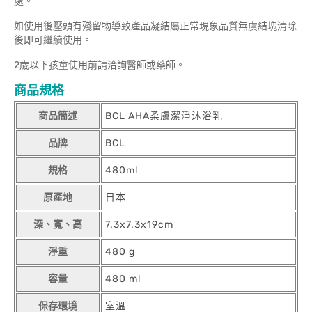
處。
如使用後壓頭有殘留物導致產品凝結屬正常現象品質無虞結塊清除
後即可繼續使用。
2歲以下孩童使用前請洽詢醫師或藥師。
商品規格
商品簡述
BCL AHA柔膚潔淨沐浴乳
品牌
BCL
規格
480ml
原產地
日本
深、寬、高
7.3x7.3x19cm
淨重
480 g
容量
480 ml
保存環境
室溫