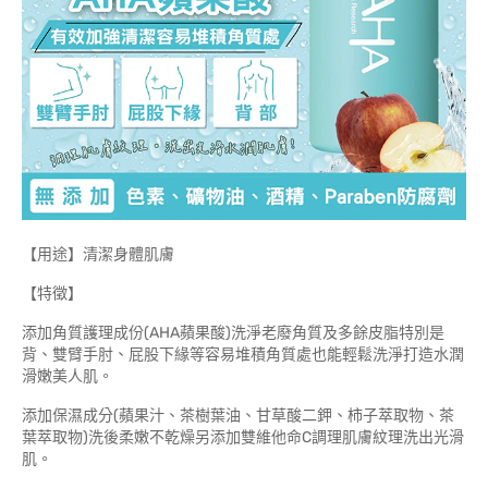
【用途】清潔身體肌膚
【特徵】
添加角質護理成份(AHA蘋果酸)洗淨老廢角質及多餘皮脂特別是
背、雙臂手肘、屁股下緣等容易堆積角質處也能輕鬆洗淨打造水潤
滑嫩美人肌。
添加保濕成分(蘋果汁、茶樹葉油、甘草酸二鉀、柿子萃取物、茶
葉萃取物)洗後柔嫩不乾燥另添加雙維他命C調理肌膚紋理洗出光滑
肌。