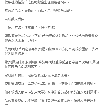
使用植物性洗淨成份輕鬆產生溫和綿密泡沫。
無添加色素、礦物油、酒精、苯甲酸類防腐劑。
清新蘋果香氣。
【使用方法、注意事項、保存方法】
請取適量(約按壓2~3下)在起泡網或沐浴海棉上充分起泡後清潔身
體再以溫水洗淨即可。
先將(1)瓶蓋固定後再將(2)壓頭按照圖示方向轉開並按壓數下後沐
浴乳即會流出。
當(2)壓頭未能順利轉開時請將(1)瓶蓋擰緊且固定後再次將(2)壓頭
按照圖示方向轉開即可。
當肌膚有傷口、濕疹等異常狀況時請勿使用。
使用後如有發生異常情形時請立即停止使用並洽詢皮膚科醫師。
如不慎誤入眼中時請用大量清水沖洗若仍感不適請洽詢眼科醫師。
請放置於嬰幼兒不易取得處且請避免放置高溫、低溫及陽光照射