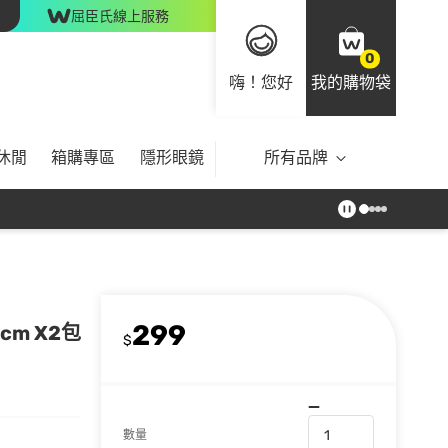
屈臣氏線上服務
0
嗨！您好
我的購物袋
休閒
箱購專區
隱形眼鏡
所有品牌
299
cm X2包
$
數量