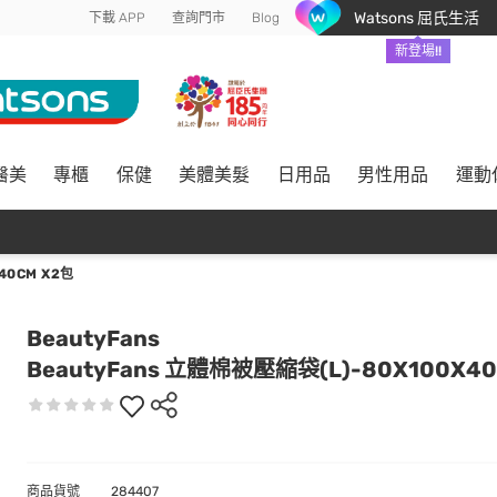
Watsons 屈氏生活
下載 APP
查詢門市
Blog
新登場!!
醫美
專櫃
保健
美體美髮
日用品
男性用品
運動
40CM X2包
BeautyFans
BeautyFans 立體棉被壓縮袋(L)-80X100X40
商品貨號
284407