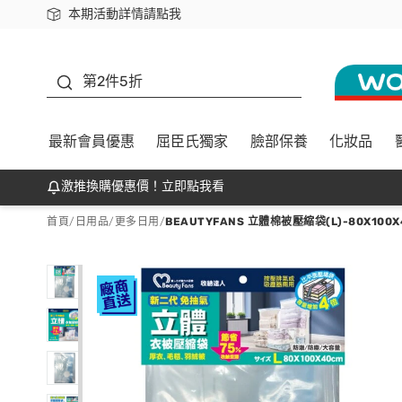
本期活動詳情請點我
下載app最高回饋$350
善存
第2件5折
最新會員優惠
屈臣氏獨家
臉部保養
化妝品
激推換購優惠價！立即點我看
首頁
/
日用品
/
更多日用
/
BEAUTYFANS 立體棉被壓縮袋(L)-80X100X