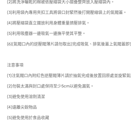
(2)將洗淨曬乾的棉被依壓縮袋大小摺疊整齊放入壓縮袋內。
(3)利用袋內專用夾扣工具將袋口封緊然後打開壓縮袋上的氣閥蓋。
(4)將壓縮袋直立擺放利用身體重量擠壓排氣。
(5)利用吸塵器一邊吸氣一邊撫平使其平整。
(6)(氣閥口內的逆壓閥薄片請勿取出)完成吸氣、排氣後蓋上氣閥蓋
注意事項
(1)注氣閥口內附紅色逆壓閥薄片請於抽氣完成後放置回原處並旋緊
(2)勿裝太滿與封口處保持至少5cm以避免漏氣。
(3)避免使用溶劑清潔
(4)遠離尖銳物品
(5)避免使用於食品收藏