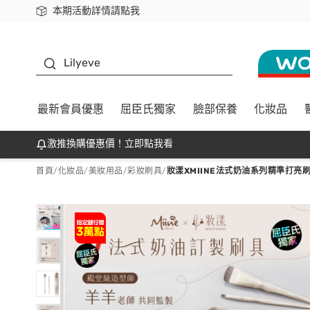
本期活動詳情請點我
下載app最高回饋$350
K beauty
Lilyeve
最新會員優惠
屈臣氏獨家
臉部保養
化妝品
激推換購優惠價！立即點我看
首頁
/
化妝品
/
美妝用品
/
彩妝刷具
/
妝漾XMIINE法式奶油系列精準打亮刷 