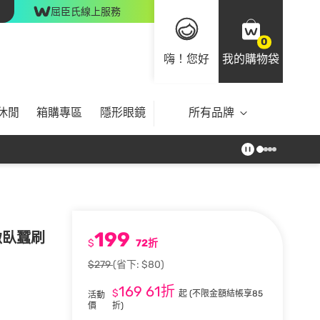
屈臣氏線上服務
0
嗨！您好
我的購物袋
休閒
箱購專區
隱形眼鏡
所有品牌
199
緻臥蠶刷
$
72折
$279
(省下: $80)
169
61折
$
起
(不限金額結帳享85
活動
價
折)