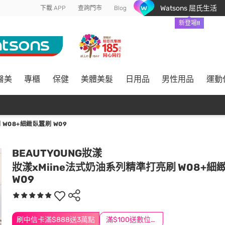
Watsons 屈氏生活
下載 APP
查詢門市
Blog
新登場!!
醫美
專櫃
保健
美體美髮
日用品
男性用品
運動
W08+細緻臥蠶刷 W09
BEAUTYOUNG妝漾
妝漾xMiine法式奶油系列精準打亮刷 W08+細
W09
刷中信卡滿$888送3萬點
滿$100送數位印花