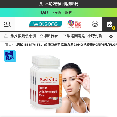
下載app最高回饋$350
本期活動詳情請點我
屈臣氏線上服務
0
激推換購優惠價！立即點我看
激推換購優惠價！立即點我看
下單選閃電送 1小時到貨！領神券
首頁
/
【美國 BESTVITE】必賜力高單位葉黃素20MG軟膠囊90顆*4瓶(FLOR