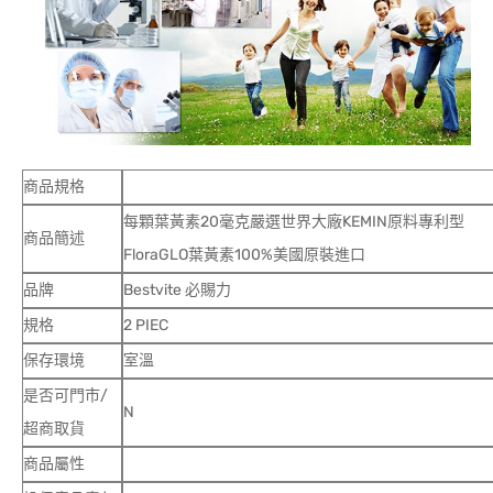
商品規格
每顆葉黃素20毫克嚴選世界大廠KEMIN原料專利型
商品簡述
FloraGLO葉黃素100%美國原裝進口
品牌
Bestvite 必賜力
規格
2 PIEC
保存環境
室溫
是否可門市/
N
超商取貨
商品屬性