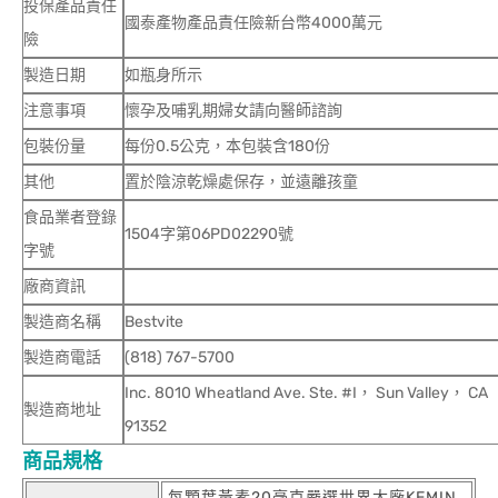
投保產品責任
國泰產物產品責任險新台幣4000萬元
險
製造日期
如瓶身所示
注意事項
懷孕及哺乳期婦女請向醫師諮詢
包裝份量
每份0.5公克，本包裝含180份
其他
置於陰涼乾燥處保存，並遠離孩童
食品業者登錄
1504字第06PD02290號
字號
廠商資訊
製造商名稱
Bestvite
製造商電話
(818) 767-5700
Inc. 8010 Wheatland Ave. Ste. #I， Sun Valley， CA
製造商地址
91352
商品規格
每顆葉黃素20毫克嚴選世界大廠KEMIN