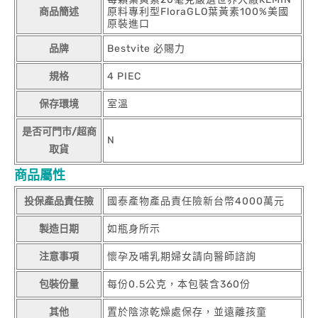
商品簡述
原料專利型FloraGLO葉黃素100%美國
原裝進口
品牌
Bestvite 必賜力
規格
4 PIEC
保存環境
室溫
是否可門市/超商
N
取貨
商品屬性
投保產品責任險
國泰產物產品責任險新台幣4000萬元
製造日期
如瓶身所示
注意事項
懷孕及哺乳期婦女請向醫師諮詢
包裝份量
每份0.5公克，本包裝含360份
其他
置於陰涼乾燥處保存，並遠離孩童