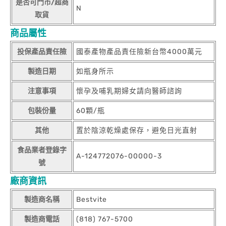
是否可門市/超商
N
取貨
商品屬性
投保產品責任險
國泰產物產品責任險新台幣4000萬元
製造日期
如瓶身所示
注意事項
懷孕及哺乳期婦女請向醫師諮詢
包裝份量
60顆/瓶
其他
置於陰涼乾燥處保存，避免日光直射
食品業者登錄字
A-124772076-00000-3
號
廠商資訊
製造商名稱
Bestvite
製造商電話
(818) 767-5700