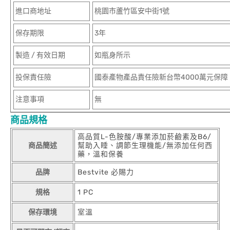
進口商地址
桃園市蘆竹區安中街1號
保存期限
3年
製造 / 有效日期
如瓶身所示
投保責任險
國泰產物產品責任險新台幣4000萬元保障
注意事項
無
商品規格
高品質L-色胺酸/專業添加菸鹼素及B6/
商品簡述
幫助入睡、調節生理機能/無添加任何西
藥，溫和保養
品牌
Bestvite 必賜力
規格
1 PC
保存環境
室溫