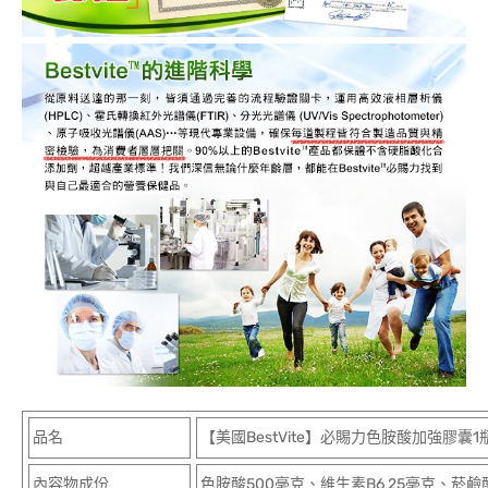
品名
【美國BestVite】必賜力色胺酸加強膠囊1
內容物成份
色胺酸500毫克、維生素B6 25毫克、菸鹼