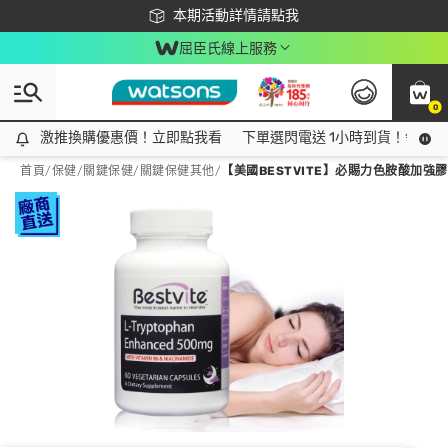
下載app最高回饋$350
本期活動詳情請點我
屈臣氏線上服務
0
激推換購優惠價！立即點我看
激推換購優惠價！立即點我看
下單選閃電送 1小時到貨！領神券
首頁
/
保健
/
關鍵保健
/
關鍵保健其他
/
【美國BESTVITE】必賜力色胺酸加強膠囊