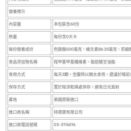
營養標示
內容量
本包裝含60份
熱量
每份含0大卡
每份營養成份
色胺酸500毫克、維生素B6 25毫克、菸鹼
食品添加物名稱
羥甲基甲基纖維素、脂肪酸甘油脂
食用方式
每天3顆，空腹時以開水食用，建議於睡前
保存方式
置於陰涼乾燥處保存，避免日光直射
產地
美國原裝進口
進口商名稱
特德寶有限公司
進口商電話號碼
03-3116516