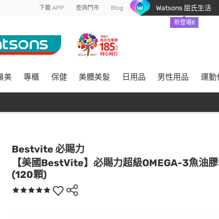
Watsons 屈氏生活
下載 APP
查詢門市
Blog
新登場!!
醫美
專櫃
保健
美體美髮
日用品
男性用品
運動
Bestvite 必賜力
【美國BestVite】必賜力超級OMEGA-3魚油
(120顆)