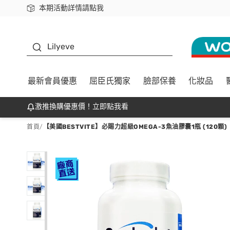
本期活動詳情請點我
下載app最高回饋$350
K beauty
Lilyeve
最新會員優惠
屈臣氏獨家
臉部保養
化妝品
激推換購優惠價！立即點我看
首頁
/
【美國BESTVITE】必賜力超級OMEGA-3魚油膠囊1瓶 (120顆)