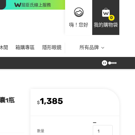
屈臣氏線上服務
0
嗨！您好
我的購物袋
休閒
箱購專區
隱形眼鏡
所有品牌
1,385
膠囊1瓶
$
數量