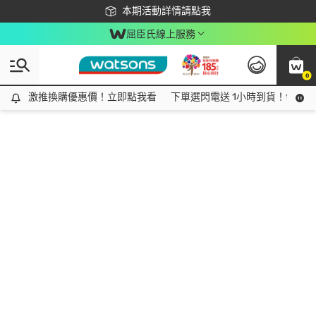
下載app最高回饋$350
本期活動詳情請點我
屈臣氏線上服務
0
激推換購優惠價！立即點我看
激推換購優惠價！立即點我看
下單選閃電送 1小時到貨！領神券