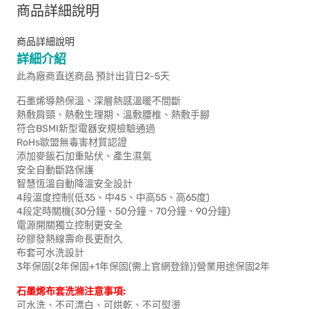
商品詳細說明
商品詳細說明
詳細介紹
此為廠商直送商品 預計出貨日2-5天
石墨烯導熱保溫、深層熱感溫暖不間斷
熱敷肩頸、熱敷生理期、溫敷腰椎、熱敷手腳
符合BSMI新型電器安規檢驗通過
RoHs歐盟無毒害材質認證
添加麥飯石加重貼伏、產生濕氣
安全自動斷路保護
智慧恆溫自動降溫安全設計
4段溫度控制(低35、中45、中高55、高65度)
4段定時關機(30分鐘、50分鐘、70分鐘、90分鐘)
電源開關獨立控制更安全
矽膠發熱線壽命長更耐久
布套可水洗設計
3年保固(2年保固+1年保固(需上官網登錄))營業用途保固2年
石墨烯布套洗滌注意事項:
可水洗、不可漂白、可烘乾、不可熨燙