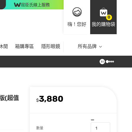
屈臣氏線上服務
0
嗨！您好
我的購物袋
休閒
箱購專區
隱形眼鏡
所有品牌
3,880
版(超值
$
數量