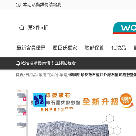
本期活動詳情請點我
下載app最高回饋$350
善存
第2件5折
最新會員優惠
屈臣氏獨家
臉部保養
化妝品
激推換購優惠價！立即點我看
首頁
/
日用品
/
家用百貨
/
小家電
/
韓國甲珍麥飯石遠紅外線石墨烯熱敷墊加熱升