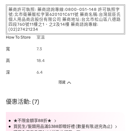
藥商許可執照: 藥商諮詢專線:0800-051-148 許可執照字
號:北市衛藥販松字第620101C611號 藥商名稱:台灣屈臣氏
個人用品商店股份有限公司 藥商地址:台北市松山區八德路
四段760號11樓之1、之2及14樓 藥商諮詢專線:
(02)27421234
How To Store
室溫
寬
7.3
高
18.4
深
6.4
隱藏
優惠活動: (7)
★不限金額享88折★
買民生/髮類用品滿$388即贈好禮 (數量有限,送完為止)