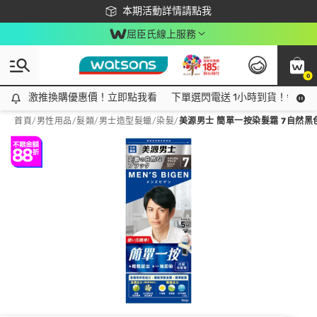
下載app最高回饋$350
本期活動詳情請點我
屈臣氏線上服務
0
激推換購優惠價！立即點我看
激推換購優惠價！立即點我看
下單選閃電送 1小時到貨！領神券
首頁
/
男性用品
/
髮類
/
男士造型髮蠟/染髮
/
美源男士 簡單一按染髮霜 7自然黑色 