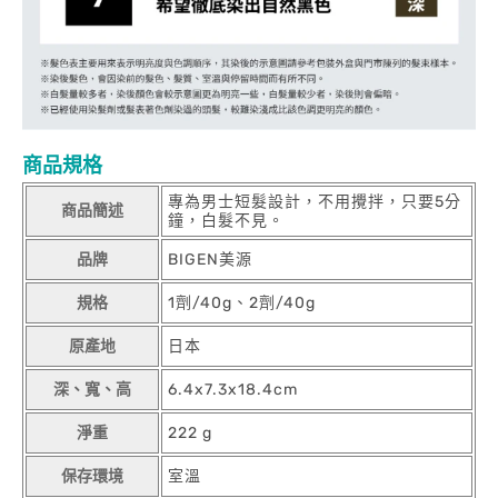
商品規格
專為男士短髮設計，不用攪拌，只要5分
商品簡述
鐘，白髮不見。
品牌
BIGEN美源
規格
1劑/40g、2劑/40g
原產地
日本
深、寬、高
6.4x7.3x18.4cm
淨重
222 g
保存環境
室溫