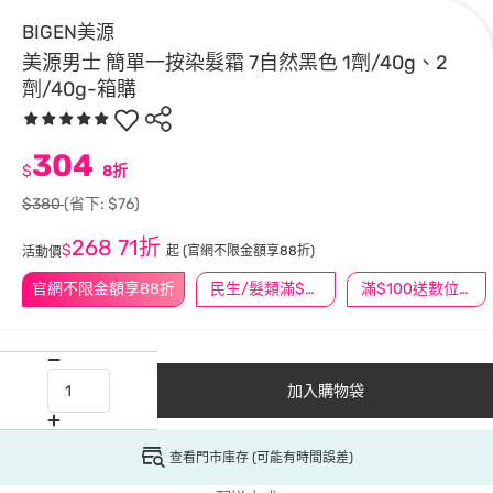
BIGEN美源
美源男士 簡單一按染髮霜 7自然黑色 1劑/40g、2
劑/40g-箱購
304
$
8折
$380
(省下: $76)
268
71折
$
起
(官網不限金額享88折)
活動價
官網不限金額享88折
民生/髮類滿$388送舒潔冰巾
滿$100送數位印花
加入購物袋
查看門市庫存 (可能有時間誤差)