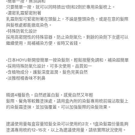
•簡單一按，無須調和
只要簡單一按，就可以同時擠出1劑和2劑於專用染髮梳上。
•濃密乳霜緊密附著
乳霜劑型可緊密附著在頭髮上，不論是整頭染色，或是在意的髮際
與髮根處都能徹底染色。
•特殊防氧化設計
採用高密閉性的特殊容器，防止染劑氧化，剩餘的染劑下次還可以
繼續使用，局補補染方便，省時又省錢。
•日本HOYU新開發簡單一按染髮劑，輕鬆按壓免調和，補染超簡單
•採用特殊防氧化設計，可多次使用，品質如一
•含植物成分，護髮深度滋潤，髮色完美自然
•淡雅柑橘香味不刺鼻
精選4種髮色，自然遮蓋白髮，感覺自然又年輕
髮際、鬢角等較難塗抹處，請用盒內附的染髮專用梳前端沾取髮上
的染髮霜塗抹，並加強覆蓋，可以加強髮際的染髮效果。
建議使用量每盒容量短髮全染可以使用約2次，1盒染髮霜份量能夠
塗滿專用梳約12~15次，以上為建議使用量，請依實際狀況使用。