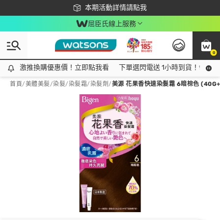
下載app最高回饋$350
本期活動詳情請點我
屈臣氏線上服務
0
激推換購優惠價！立即點我看
激推換購優惠價！立即點我看
下單選閃電送 1小時到貨！領神券
首頁
/
美體美髮
/
染髮
/
染髮霜/染髮劑
/
美源 花果香快速染髮霜 6暗棕色 (40G+