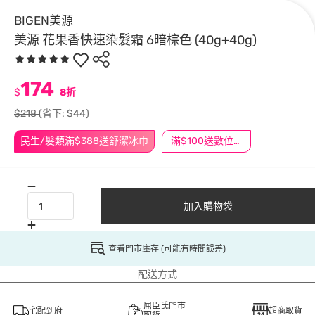
BIGEN美源
美源 花果香快速染髮霜 6暗棕色 (40g+40g)
174
$
8折
$218
(省下: $44)
民生/髮類滿$388送舒潔冰巾
滿$100送數位印花
加入購物袋
查看門市庫存 (可能有時間誤差)
配送方式
屈臣氏門市
宅配到府
超商取貨