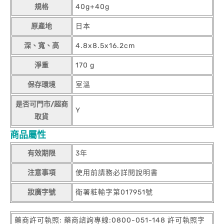
規格
40g+40g
原產地
日本
深、寬、高
4.8x8.5x16.2cm
淨重
170 g
保存環境
室溫
是否可門市/超商
Y
取貨
商品屬性
有效期限
3年
注意事項
使用前請務必詳閱說明書
妝廣字號
衛署粧輸字第017951號
藥商許可執照: 藥商諮詢專線:0800-051-148 許可執照字