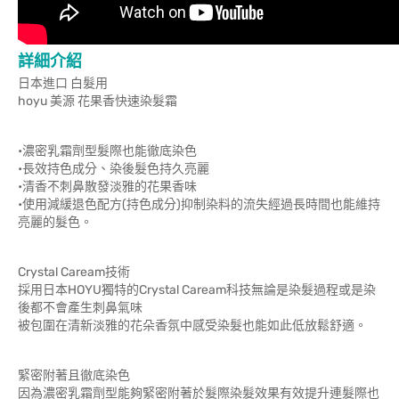
詳細介紹
日本進口 白髮用
hoyu 美源 花果香快速染髮霜
•濃密乳霜劑型髮際也能徹底染色
•長效持色成分、染後髮色持久亮麗
•清香不刺鼻散發淡雅的花果香味
•使用減緩退色配方(持色成分)抑制染料的流失經過長時間也能維持
亮麗的髮色。
Crystal Caream技術
採用日本HOYU獨特的Crystal Caream科技無論是染髮過程或是染
後都不會產生刺鼻氣味
被包圍在清新淡雅的花朵香氛中感受染髮也能如此低放鬆舒適。
緊密附著且徹底染色
因為濃密乳霜劑型能夠緊密附著於髮際染髮效果有效提升連髮際也