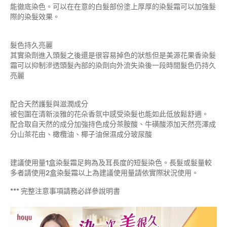
能徹底染色。可以在在意的白髮部份塗上厚厚的染髮霜可以加強髮
際的染髮效果。
髮色持久亮麗
其實染劑進入頭髮之後還是很容易掉色的狀態但是美源花果香染髮
霜可以抑制滲透頭髮內部的染劑向外流失染後一段時間髮色仍持久
亮麗
配合天然護髮與滋潤成分
被包圍在清新淡雅的花朵香氛中感受染髮也能如此低放鬆舒適。
配合取自天然的成分加強持色成分茶胺酸、牛磺酸添加天然亮澤成
分山茶花由、橄欖油、椰子油保濕成分玻尿酸
建議使用量1盒染髮霜足夠為及耳長度的短髮染色。長髮或髮量較
多者請使用2盒染髮霜以上為建議使用量請依實際狀況使用。
*** 完整注意事項請務必詳參說明書