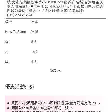
號:北市衛藥販松字第620101C611號 藥商名稱:台灣屈臣氏
個人用品商店股份有限公司 藥商地址:台北市松山區八德路
四段760號11樓之1、之2及14樓 藥商諮詢專線:
(02)27421234
產地
日本
How To Store
室溫
寬
8.5
高
16.2
深
4.8
隱藏
優惠活動: (5)
買民生/髮類用品滿$388即贈好禮 (數量有限,送完為止)
購買全店商品滿$100送數位印花一張