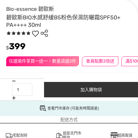
Bio-essence 碧歐斯
碧歐斯BIO水感舒緩B5粉色保濕防曬霜SPF50+
PA++++ 30ml
399
$
任選兩件享買一送一，數量請選2件
會員點數2倍送
加入購物袋
查看門市庫存 (可能有時間誤差)
配送方式
屈臣氏門市
宅配到府
超商取貨
取貨