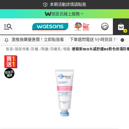
下載app最高回饋$350
本期活動詳情請點我
屈臣氏線上服務
0
激推換購優惠價！立即點我看
激推換購優惠價！立即點我看
下單選閃電送 1小時到貨！領神券
首頁
/
臉部保養
/
防曬 /隔離
/
防曬乳/噴霧
/
碧歐斯BIO水感舒緩B5粉色保濕防曬霜S