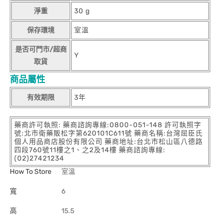
淨重
30 g
保存環境
室溫
是否可門市/超商
Y
取貨
商品屬性
有效期限
3年
藥商許可執照: 藥商諮詢專線:0800-051-148 許可執照字
號:北市衛藥販松字第620101C611號 藥商名稱:台灣屈臣氏
個人用品商店股份有限公司 藥商地址:台北市松山區八德路
四段760號11樓之1、之2及14樓 藥商諮詢專線:
(02)27421234
How To Store
室溫
寬
6
高
15.5