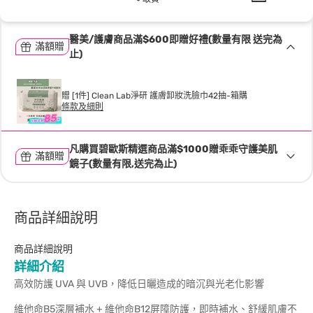
醫美/護膚商品滿$600即贈好禮(數量有限 送完為
滿額贈
止)
贈 [1件] Clean Lab淨研 護膚卸妝洗臉巾42抽-箱購
條款及細則
凡購買碧歐斯精選商品滿$1000贈乖乖守護美肌
滿額贈
鏡子(數量有限,送完為止)
商品詳細說明
商品詳細說明
詳細介紹
高效防護 UVA 與 UVB，降低日曬造成的暗沉與光老化影響
維他命B5深層補水 + 維他命B12屏障防護，即時補水、舒緩肌膚不