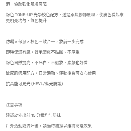
適，協助強化肌膚屏障
粉色 TONE-UP 光學校色配方，透過柔焦修飾原理，使膚色看起來
更明亮均勻、氣色提升
防曬 × 保濕 × 校色三效合一，妝前一步完成
即時保濕有感，質地清爽不黏膩、不厚重
粉色自然提亮，不死白、不假妝，素顏也好看
敏感肌適用配方，日常通勤、運動後皆可安心使用
抗高能可見光 (HEVL/藍光防護)
注意事項
建議於外出前 15 分鐘均勻塗抹
戶外活動或流汗後，請適時補擦以維持防曬效果