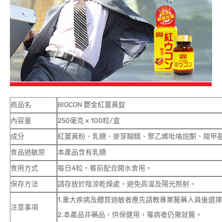
商品名
BIOCON 鬱金紅薑黃錠
內容量
250毫克 x 100粒/盒
成分
紅薑黃粉、乳糖、麥芽糊精、聚乙烯吡咯烷酮、羧甲
食品過敏原
本產品含有乳糖
食用方式
每日4粒，餐前配合開水食用。
保存方法
請存放於陰涼乾燥處，避免高溫及陽光照射。
1.重大疾病及體質過敏者應先請教專業醫藥人員後選
注意事項
2.本產品非藥品，供保健用，罹病者仍需就醫。