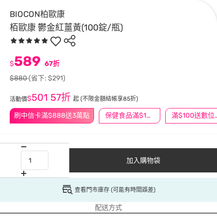
BIOCON柏歐康
栢歐康 鬱金紅薑黃(100錠/瓶)
589
$
67折
$880
(省下: $291)
501
57折
$
起
(不限金額結帳享85折)
活動價
刷中信卡滿$888送3萬點
保健食品滿$1200送$100
滿$100
加入購物袋
查看門市庫存 (可能有時間誤差)
配送方式