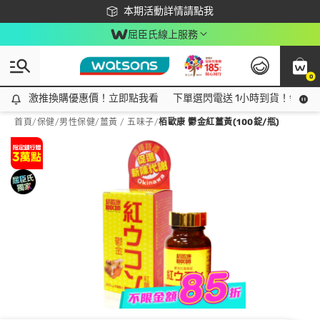
下載app最高回饋$350
本期活動詳情請點我
屈臣氏線上服務
0
激推換購優惠價！立即點我看
激推換購優惠價！立即點我看
下單選閃電送 1小時到貨！領神券
首頁
/
保健
/
男性保健
/
薑黃 / 五味子
/
栢歐康 鬱金紅薑黃(100錠/瓶)