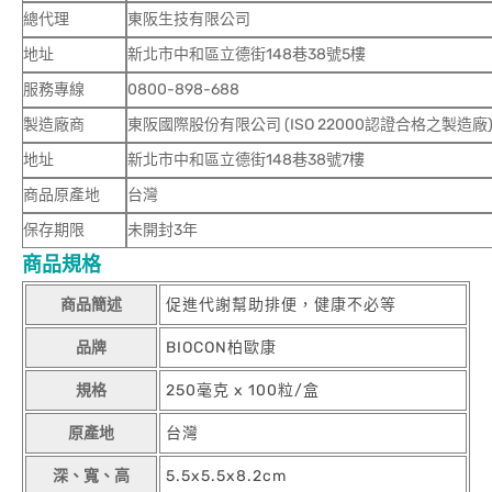
總代理
東阪生技有限公司
地址
新北市中和區立德街148巷38號5樓
服務專線
0800-898-688
製造廠商
東阪國際股份有限公司 (ISO 22000認證合格之製造廠
地址
新北市中和區立德街148巷38號7樓
商品原產地
台灣
保存期限
未開封3年
商品規格
商品簡述
促進代謝幫助排便，健康不必等
品牌
BIOCON柏歐康
規格
250毫克 x 100粒/盒
原產地
台灣
深、寬、高
5.5x5.5x8.2cm