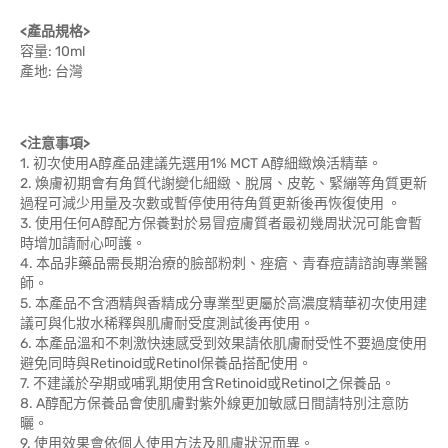
<產品規格>
容量: 10ml
產地: 台灣
<注意事項>
1. 初次使用A醇產品建議先選用1% MCT A醇細緻煥活精華。
2. 煥膚初期會有角質代謝變化細緻、脫屑、皮乾、緊繃等角質更新
過程可減少用量及次數或暫停使用待角質更新後再恢復使用 。
3. 使用任何A醇配方保養對於易冒痘膚質者最初幾周狀況可能會暫
時增加請耐心呵護。
4. 本品非藥品需長期治療的臉部粉刺、痤瘡、青春痘請諮詢專業醫
師。
5. 本產品不含酒精與香精成分專業型更屬於高濃度精華初次使用建
議可與化妝水稀釋與肌膚耐受度測試後再使用。
6. 本產品溫和不刺激快速感受到效果請依肌膚耐受性不要過度使用
避免同時與Retinoid或Retinol保養品搭配使用。
7. 不建議於孕期或哺乳期使用含Retinoid或Retinol之保養品。
8. A醇配方保養品會使肌膚對紫外線更加敏感日間請特別注意防
曬。
9. 使用效果會依個人使用方法及肌膚狀況而異。