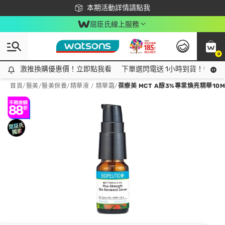
下載app最高回饋$350
本期活動詳情請點我
屈臣氏線上服務
0
激推換購優惠價！立即點我看
激推換購優惠價！立即點我看
下單選閃電送 1小時到貨！領神券
首頁
/
醫美
/
醫美保養
/
精華液 / 精華霜
/
葆療美 MCT A醇3%專業煥亮精華10M