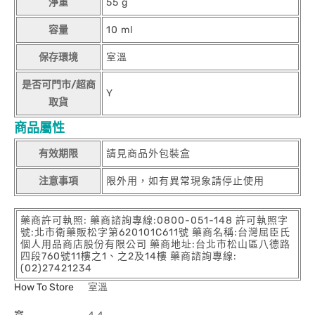
淨重
55 g
容量
10 ml
保存環境
室溫
是否可門市/超商
Y
取貨
商品屬性
有效期限
請見商品外包裝盒
注意事項
限外用，如有異常現象請停止使用
藥商許可執照: 藥商諮詢專線:0800-051-148 許可執照字
號:北市衛藥販松字第620101C611號 藥商名稱:台灣屈臣氏
個人用品商店股份有限公司 藥商地址:台北市松山區八德路
四段760號11樓之1、之2及14樓 藥商諮詢專線:
(02)27421234
How To Store
室溫