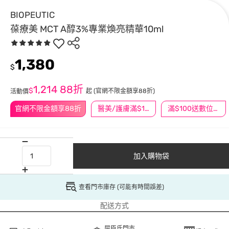
BIOPEUTIC
葆療美 MCT A醇3%專業煥亮精華10ml
1,380
$
1,214
88折
$
起
(官網不限金額享88折)
活動價
官網不限金額享88折
醫美/護膚滿$1200送$200
滿$100送數位印花
加入購物袋
查看門市庫存 (可能有時間誤差)
配送方式
屈臣氏門市