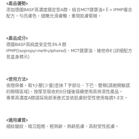
<產品優勢>
添加德國BASF高濃度穩定型A醇，結合MCT健康油+Ｅ+ IPMP複合
配方，勻亮膚色，細嫩光滑膚觸，重現肌膚緊緻。
<產品成分>
德國BASF高純度安定性3%Ａ醇
IPMP(Isopropyl methylphenol)、MCT健康油、維他命E (詳細配方
見盒身標示)
<使用方法>
夜間保養，取1小壓(少量)塗抹Ｔ字部位、下巴、雙頰(請避開敏感
的眼睛區域)，按摩至吸收約5分鐘後接續使用高保濕性產品。
專業高濃度A醇請採局部漸進式並依肌膚耐受性使用每週1-2次。
<適用膚質>
細紋皺紋、暗沉粗糙、輕熟齡、熟齡肌膚、高耐受性肌膚。