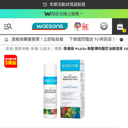
下載app最高回饋$350
本期活動詳情請點我
屈臣氏線上服務
0
激推換購優惠價！立即點我看
激推換購優惠價！立即點我看
下單選閃電送 1小時到貨！領神券
首頁
/
臉部保養
/
保養
/
化妝水 / 噴霧
/
葆療美 PLUS+果酸傳明酸控油調理液 15