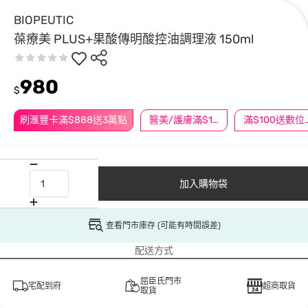
BIOPEUTIC
葆療美 PLUS+果酸傳明酸控油調理液 150ml
980
$
刷滙豐卡滿$888送3萬點
醫美/護膚滿$1200送$200
滿$100
加入購物袋
查看門市庫存 (可能有時間誤差)
配送方式
屈臣氏門市
宅配到府
超商取貨
取貨