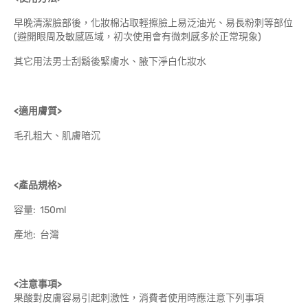
早晚清潔臉部後，化妝棉沾取輕擦臉上易泛油光、易長粉刺等部位
(避開眼周及敏感區域，初次使用會有微刺感多於正常現象)
其它用法男士刮鬍後緊膚水、腋下淨白化妝水
<適用膚質>
毛孔粗大、肌膚暗沉
<產品規格>
容量: 150ml
產地: 台灣
<注意事項>
果酸對皮膚容易引起刺激性，消費者使用時應注意下列事項