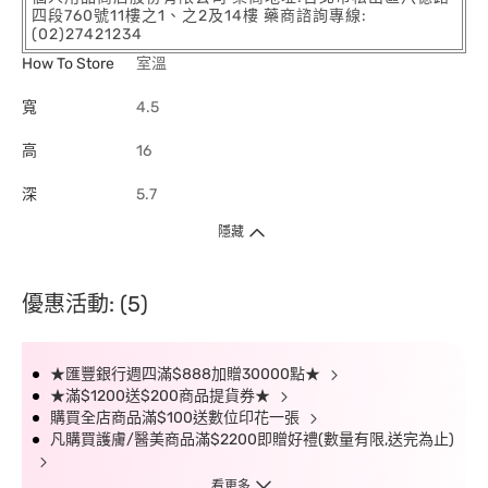
四段760號11樓之1、之2及14樓 藥商諮詢專線:
(02)27421234
How To Store
室溫
寬
4.5
高
16
深
5.7
隱藏
優惠活動: (5)
★匯豐銀行週四滿$888加贈30000點★
★滿$1200送$200商品提貨券★
購買全店商品滿$100送數位印花一張
凡購買護膚/醫美商品滿$2200即贈好禮(數量有限,送完為止)
看更多