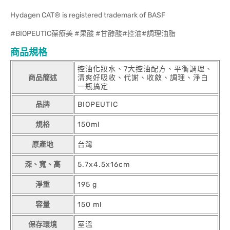
Hydagen CAT® is registered trademark of BASF
#BIOPEUTIC葆療美 #果酸 #甘醇酸#控油#調理油脂
商品規格
控油化妝水、7大控油配方、平衡調理、
商品簡述
清爽好吸收、代謝、收斂、調理、淨白
一瓶搞定
品牌
BIOPEUTIC
規格
150ml
原產地
台灣
深、寬、高
5.7x4.5x16cm
淨重
195 g
容量
150 ml
保存環境
室溫