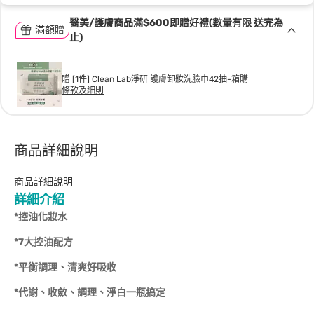
醫美/護膚商品滿$600即贈好禮(數量有限 送完為
滿額贈
止)
贈 [1件] Clean Lab淨研 護膚卸妝洗臉巾42抽-箱購
條款及細則
商品詳細說明
商品詳細說明
詳細介紹
*控油化妝水
*7大控油配方
*平衡調理、清爽好吸收
*代謝、收斂、調理、淨白一瓶搞定