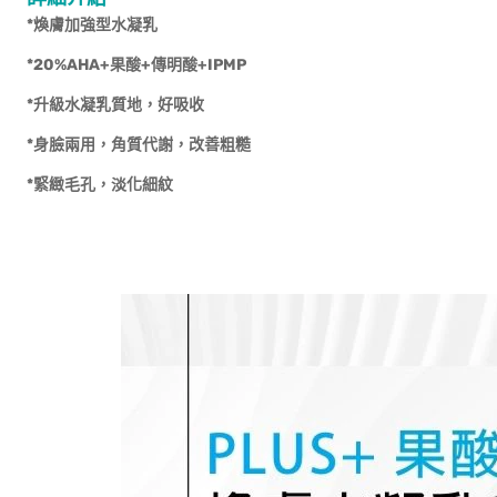
*煥膚加強型水凝乳
*20%AHA+果酸+傳明酸+IPMP
*升級水凝乳質地，好吸收
*身臉兩用，角質代謝，改善粗糙
*緊緻毛孔，淡化細紋