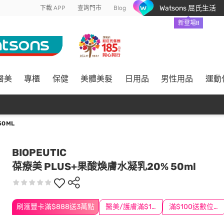
Watsons 屈氏生活
下載 APP
查詢門市
Blog
新登場!!
醫美
專櫃
保健
美體美髮
日用品
男性用品
運動
0ML
BIOPEUTIC
葆療美 PLUS+果酸煥膚水凝乳20% 50ml
刷滙豐卡滿$888送3萬點
醫美/護膚滿$1200送$200
滿$100送數位印花