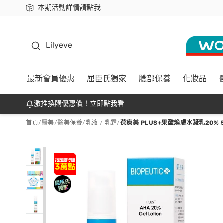
本期活動詳情請點我
下載app最高回饋$350
K beauty
Lilyeve
最新會員優惠
屈臣氏獨家
臉部保養
化妝品
激推換購優惠價！立即點我看
首頁
/
醫美
/
醫美保養
/
乳液 / 乳霜
/
葆療美 PLUS+果酸煥膚水凝乳20% 5