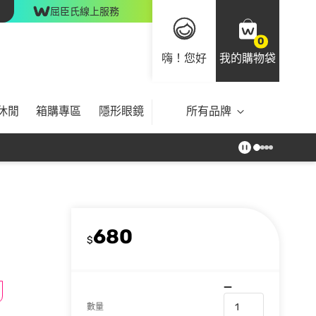
屈臣氏線上服務
0
嗨！您好
我的購物袋
休閒
箱購專區
隱形眼鏡
所有品牌
680
$
數量