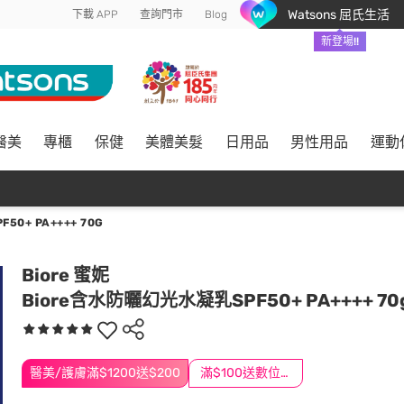
Watsons 屈氏生活
下載 APP
查詢門市
Blog
新登場!!
醫美
專櫃
保健
美體美髮
日用品
男性用品
運動
0+ PA++++ 70G
Biore 蜜妮
Biore含水防曬幻光水凝乳SPF50+ PA++++ 70
醫美/護膚滿$1200送$200
滿$100送數位印花