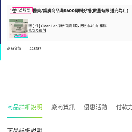
滿額贈
醫美/護膚商品滿$600即贈好禮(數量有限 送完為止)
贈 [1件] Clean Lab淨研 護膚卸妝洗臉巾42抽-箱購
條款及細則
商品貨號
223187
商品詳細說明
廠商資訊
優惠活動
付款
商品詳細說明