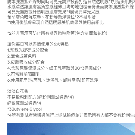
防禦強烈紫外線的同時可見光調控技術打造自然透明感*1打造美肌的
水感清透讓肌膚無負擔感輕薄且均勻地包覆全身全面防禦強烈紫外線
可見光擴散提升透明感肌膚效果*1展現亮澤光采感
預防膚色暗沉灰塵、花粉等懸浮微粒*2不易附著
*1使用後肌膚呈現自然透明感美肌效果與使用前相比
*2並非表示可防止所有懸浮微粒附著(包含灰塵和花粉)
讓你每日可以盡情使用的6大特點
1.珍珠光提亮成分配合
2.無合成著色料
3.皮脂吸收成分配合
4.含玻尿酸保濕成分、蜂王乳萃取與BG*3保濕成分
5.可當粧前隔離乳
6.使用肥皂(洗面乳、沐浴乳、卸粧產品)即可洗淨
淡淡白花香
不易致粉刺配方(經粉刺測試通過*4)
經敏感測試通過*4
*3Butylene Glycol
*4所有測試者皆通過施行上述試驗但並非表示所有人都不會有粉刺