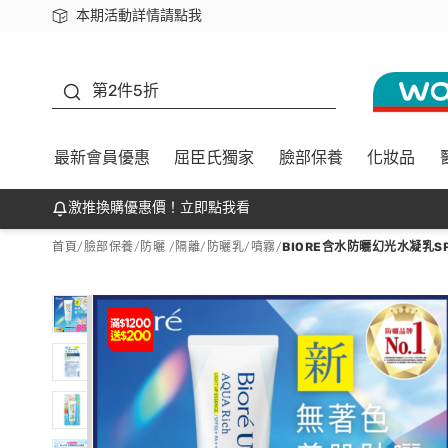
本期活動詳情請點我
下載app最高回饋$350
善存
第2件5折
最新會員優惠
屈臣氏獨家
臉部保養
化妝品
激推換購優惠價！立即點我看
首頁
/
臉部保養
/
防曬 /隔離
/
防曬乳/噴霧
/
BIORE含水防曬幻光水凝乳SPF5