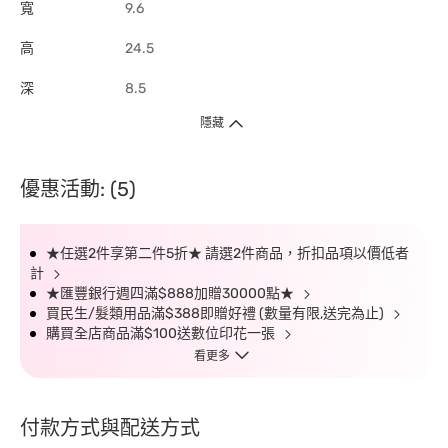
寬
9.6
高
24.5
深
8.5
隱藏
優惠活動: (5)
★任選2件享第二件5折★ 請選2件商品，折扣品項以價低者
計
★匯豐銀行週四滿$888加贈30000點★
買民生/髮類用品滿$388即贈好禮 (數量有限,送完為止)
購買全店商品滿$100送數位印花一張
看更多
付款方式與配送方式