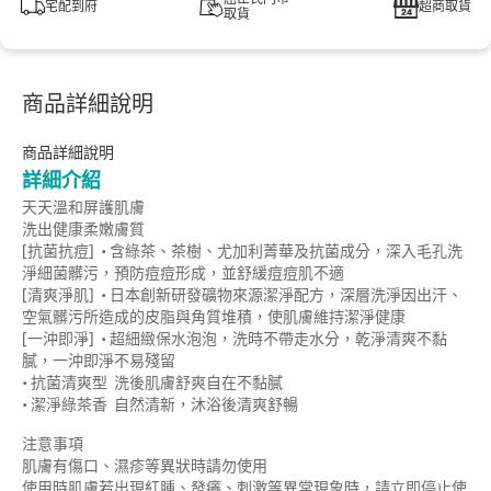
宅配到府
超商取貨
取貨
商品詳細說明
商品詳細說明
詳細介紹
天天溫和屏護肌膚
洗出健康柔嫩膚質
[抗菌抗痘] • 含綠茶、茶樹、尤加利菁華及抗菌成分，深入毛孔洗
淨細菌髒污，預防痘痘形成，並舒緩痘痘肌不適
[清爽淨肌] • 日本創新研發礦物來源潔淨配方，深層洗淨因出汗、
空氣髒污所造成的皮脂與角質堆積，使肌膚維持潔淨健康
[一沖即淨] • 超細緻保水泡泡，洗時不帶走水分，乾淨清爽不黏
膩，一沖即淨不易殘留
• 抗菌清爽型 洗後肌膚舒爽自在不黏膩
• 潔淨綠茶香 自然清新，沐浴後清爽舒暢
注意事項
肌膚有傷口、濕疹等異狀時請勿使用
使用時肌膚若出現紅腫、發癢、刺激等異常現象時，請立即停止使