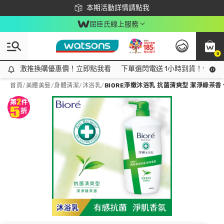
下載app最高回饋$350
本期活動詳情請點我
屈臣氏線上服務
0
激推換購優惠價！立即點我看
激推換購優惠價！立即點我看
下單選閃電送 1小時到貨！領神券
首頁
/
美體美髮
/
身體清潔
/
沐浴乳
/
BIORE淨嫩沐浴乳 抗菌清爽型 潔淨綠茶香 1