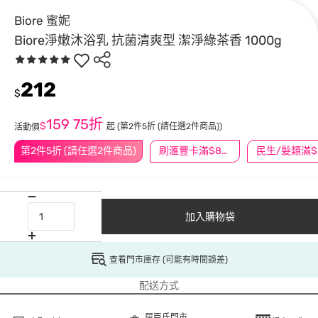
Biore 蜜妮
Biore淨嫩沐浴乳 抗菌清爽型 潔淨綠茶香 1000g
212
$
159
75折
$
起
(第2件5折 (請任選2件商品))
活動價
第2件5折 (請任選2件商品)
刷滙豐卡滿$888送3萬點
民
加入購物袋
查看門市庫存 (可能有時間誤差)
配送方式
屈臣氏門市