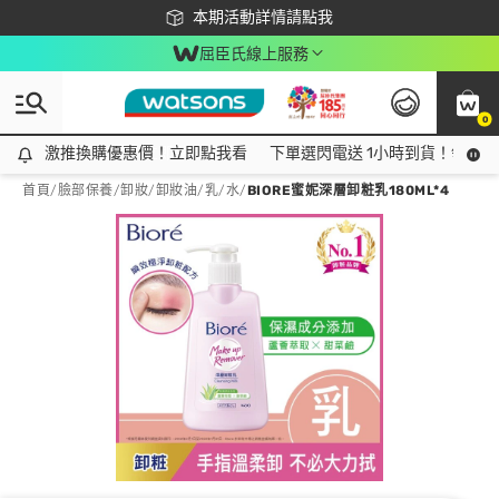
下載app最高回饋$350
本期活動詳情請點我
屈臣氏線上服務
0
激推換購優惠價！立即點我看
激推換購優惠價！立即點我看
下單選閃電送 1小時到貨！領神券
首頁
/
臉部保養
/
卸妝
/
卸妝油/乳/水
/
BIORE蜜妮深層卸粧乳180ML*4