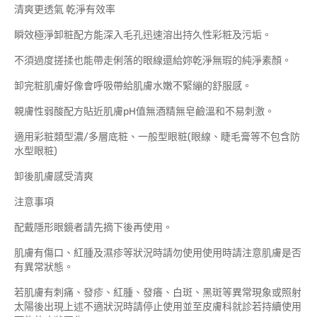
清爽更透氣 乾淨有效率
瞬效極淨卸粧配方能深入毛孔迅速溶出持久性彩粧及污垢。
不須過度搓揉也能帶走俐落的眼線還給妳乾淨無瑕的純淨素顏。
卸完粧肌膚好像會呼吸帶給肌膚水嫩不緊繃的舒服感。
親膚性弱酸配方貼近肌膚pH值無酒精無皂鹼溫和不易刺激。
適用彩粧類型濃/多層底粧、一般型眼粧(眼線、睫毛膏等不包含防
水型眼粧)
卸後肌膚感受清爽
注意事項
配戴隱形眼鏡者請先摘下後再使用。
肌膚有傷口、紅腫及濕疹等狀況時請勿使用使用時請注意肌膚是否
有異常狀態。
若肌膚有刺痛、發疹、紅腫、發癢、白斑、黑斑等異常現象或照射
太陽後出現上述不適狀況時請停止使用並至皮膚科就診若持續使用