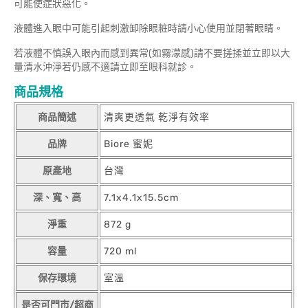
可能使症狀惡化。
液體進入眼中可能引起刺激卸除眼粧時請小心使用並閉著眼睛。
若液體不慎誤入眼內而感到異常(如霧濛感)請不要搓揉並立即以大
量清水沖淨若仍感不適請立即至眼科就診。
商品規格
商品簡述
清爽更透氣 乾淨有效率
品牌
Biore 蜜妮
原產地
台灣
深、寬、高
7.1x4.1x15.5cm
淨重
872 g
容量
720 ml
保存環境
室溫
是否可門市/超商