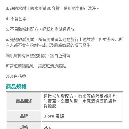
3. 超防水耐汗防水測試80分鐘，使用肥皂即可洗淨。
4. 不含色素。
5. 不易致粉刺配方。經粉刺測試通過*2
6. 通過敏感測試。所有測試者皆通過施行上述試驗，但並非表示所
有人都不會有粉刺生成以及肌膚敏感的情形發生
讓肌膚擁有自然透明感，無白色殘留
可當粧前隔離乳，讓底粧清透服貼
淡淡白花香
商品規格
超微米防禦配方，微米等級隙縫都能均
商品簡述
勻覆蓋、全面防禦，水感清透讓肌膚無
負擔感
品牌
Biore 蜜妮
規格
50g