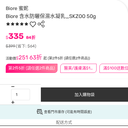
Biore 蜜妮
Biore 含水防曬保濕水凝乳_SKZOO 50g
335
$
84折
$399
(省下: $64)
251
63折
$
起
(第2件5折 (請任選2件商品))
活動價
第2件5折 (請任選2件商品)
醫美/護膚滿$1200送$200
加入購物袋
查看門市庫存 (可能有時間誤差)
配送方式