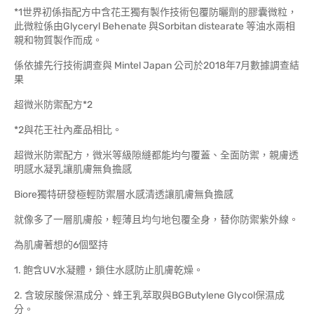
*1世界初係指配方中含花王獨有製作技術包覆防曬劑的膠囊微粒，
此微粒係由Glyceryl Behenate 與Sorbitan distearate 等油水兩相
親和物質製作而成。
係依據先行技術調查與 Mintel Japan 公司於2018年7月數據調查結
果
超微米防禦配方*2
*2與花王社內產品相比。
超微米防禦配方，微米等級隙縫都能均勻覆蓋、全面防禦，親膚透
明感水凝乳讓肌膚無負擔感
Biore獨特研發極輕防禦層水感清透讓肌膚無負擔感
就像多了一層肌膚般，輕薄且均勻地包覆全身，替你防禦紫外線。
為肌膚著想的6個堅持
1. 飽含UV水凝體，鎖住水感防止肌膚乾燥。
2. 含玻尿酸保濕成分、蜂王乳萃取與BGButylene Glycol保濕成
分。