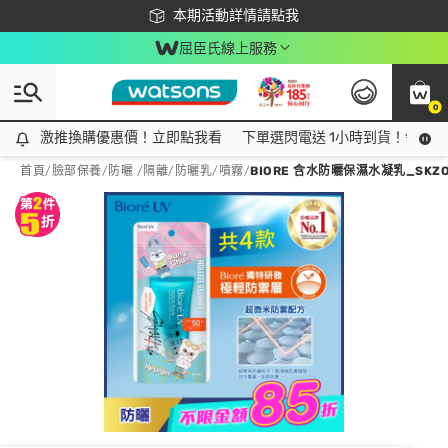
下載app最高回饋$350
本期活動詳情請點我
屈臣氏線上服務
0
激推換購優惠價！立即點我看
激推換購優惠價！立即點我看
下單選閃電送 1小時到貨！領神券
首頁
/
臉部保養
/
防曬 /隔離
/
防曬乳/噴霧
/
BIORE 含水防曬保濕水凝乳_SKZO