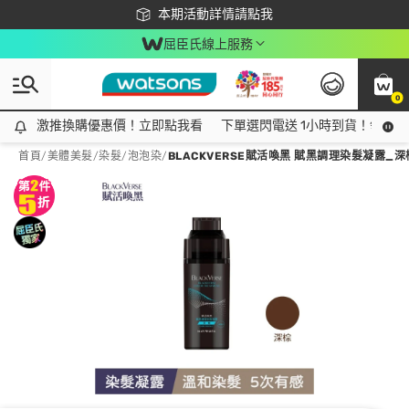
下載app最高回饋$350
本期活動詳情請點我
屈臣氏線上服務
0
激推換購優惠價！立即點我看
激推換購優惠價！立即點我看
下單選閃電送 1小時到貨！領神券
首頁
/
美體美髮
/
染髮
/
泡泡染
/
BLACKVERSE賦活喚黑 賦黑調理染髮凝露_深棕