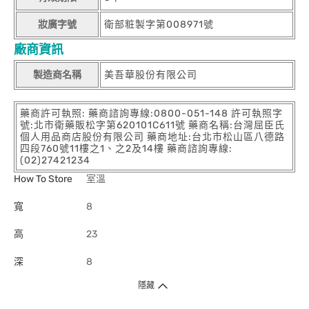
妝廣字號
衛部粧製字第008971號
廠商資訊
製造商名稱
美吾華股份有限公司
藥商許可執照: 藥商諮詢專線:0800-051-148 許可執照字
號:北市衛藥販松字第620101C611號 藥商名稱:台灣屈臣氏
個人用品商店股份有限公司 藥商地址:台北市松山區八德路
四段760號11樓之1、之2及14樓 藥商諮詢專線:
(02)27421234
How To Store
室溫
寬
8
高
23
深
8
隱藏