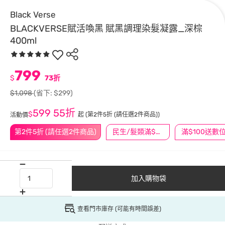
Black Verse
BLACKVERSE賦活喚黑 賦黑調理染髮凝露_深棕
400ml
799
$
73折
$1,098
(省下: $299)
599
55折
$
起
(第2件5折 (請任選2件商品))
活動價
第2件5折 (請任選2件商品)
民生/髮類滿$388送舒潔冰巾
加入購物袋
查看門市庫存 (可能有時間誤差)