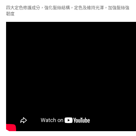
四大定色修護成分，強化髮絲結構，定色及維持光澤，加強髮絲強
韌度