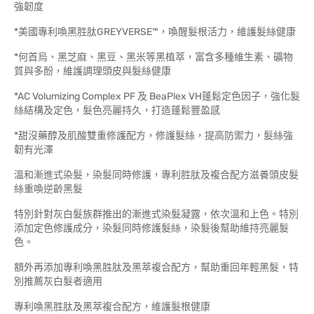
強韌度
*美國專利喚黑胜肽GREYVERSE™，喚醒髮根活力，維護髮絲健康
*何首烏、黑芝麻、黑豆、黑米等黑植萃，富含多種維生素、礦物
質與多酚，維護調理頭皮與髮絲健康
*AC Volumizing Complex PF 及 BeaPlex VH蓬鬆定色因子，強化髮
絲結構及定色，髮色亮麗持久，打造蓬鬆豐盈感
*甜沒藥醇及肌酸雙重修護配方，修護髮絲，提高防禦力，髮絲強
韌有光澤
溫和漸進式染髮，染髮同時修護，專利胜肽及複合配方滋養頭皮髮
絲重喚逆齡黑髮
特別針對灰白髮族群推出的漸進式染髮凝露，依次溫和上色。特別
添加定色修護成分，染髮同時修護髮絲，染髮後幫助維持亮麗髮
色。
額外再添加專利喚黑胜肽及黑萃複合配方，幫助重回年輕黑髮，特
別推薦灰白髮者適用
專利喚黑胜肽及黑萃複合配方，維護髮根健康