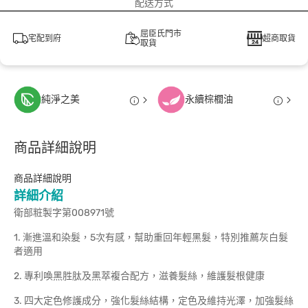
配送方式
屈臣氏門市
宅配到府
超商取貨
取貨
純淨之美
永續棕櫚油
商品詳細說明
商品詳細說明
詳細介紹
衛部粧製字第008971號
1. 漸進溫和染髮，5次有感，幫助重回年輕黑髮，特別推薦灰白髮
者適用
2. 專利喚黑胜肽及黑萃複合配方，滋養髮絲，維護髮根健康
3. 四大定色修護成分，強化髮絲結構，定色及維持光澤，加強髮絲