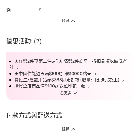
深
8
隱藏
優惠活動: (7)
★任選2件享第二件5折★ 請選2件商品，折扣品項以價低者
計
★中國信託週五滿$888加贈30000點★
買民生/髮類用品滿$388即贈好禮 (數量有限,送完為止)
購買全店商品滿$100送數位印花一張
看更多
付款方式與配送方式
隱藏