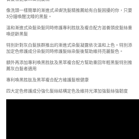
像洗頭一樣簡單的漸進式
染髮
洗髮精推薦給有白髮困擾的你，只要
3分鐘喚醒沈睡的黑髮。
溫和漸進式染髮染髮同時修護專利胜肽及複合配方滋養頭皮髮絲重
喚逆齡黑髮
特別針對灰白髮族群推出的漸進式染髮凝露依次溫和上色。特別添
加定色修護成分染髮同時修護髮絲染髮後幫助維持亮麗髮色。
額外再添加專利喚黑胜肽及黑萃複合配方幫助重回年輕黑髮特別推
薦灰白髮者適用
專利喚黑胜肽及黑萃複合配方維護髮根健康
四大定色修護成分強化髮絲結構定色及維持光澤加強髮絲強韌度