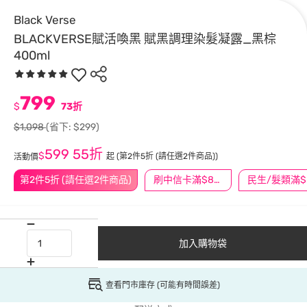
Black Verse
BLACKVERSE賦活喚黑 賦黑調理染髮凝露_黑棕
400ml
799
$
73折
$1,098
(省下: $299)
599
55折
$
起
(第2件5折 (請任選2件商品))
活動價
第2件5折 (請任選2件商品)
刷中信卡滿$888送3萬點
民
加入購物袋
查看門市庫存 (可能有時間誤差)