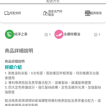
配送方式
屈臣氏門市
宅配到府
超商取貨
取貨
純淨之美
永續棕櫚油
商品詳細說明
商品詳細說明
詳細介紹
1. 漸進溫和染髮，5次有感，幫助重回年輕黑髮，特別推薦灰白髮
者適用
2. 專利喚黑胜肽及黑萃複合配方，滋養髮絲，維護髮根健康
3. 四大定色修護成分，強化髮絲結構，定色及維持光澤，加強髮絲
強韌度
賦活喚黑
賦黑調理染髮凝露
使用專利喚黑胜肽及黑萃複合配方，滋
養髮根健康
染髮
洗髮精