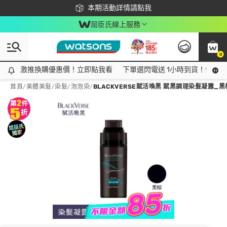
下載app最高回饋$350
本期活動詳情請點我
屈臣氏線上服務
0
激推換購優惠價！立即點我看
激推換購優惠價！立即點我看
下單選閃電送 1小時到貨！領神券
首頁
/
美體美髮
/
染髮
/
泡泡染
/
BLACKVERSE賦活喚黑 賦黑調理染髮凝露_黑棕