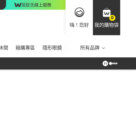
屈臣氏線上服務
0
嗨！您好
我的購物袋
休閒
箱購專區
隱形眼鏡
所有品牌