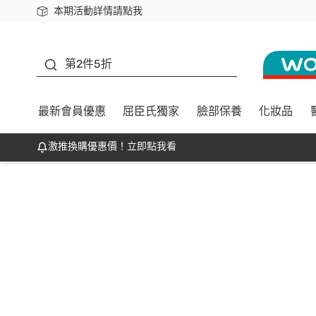
本期活動詳情請點我
下載app最高回饋$350
善存
第2件5折
最新會員優惠
屈臣氏獨家
臉部保養
化妝品
激推換購優惠價！立即點我看