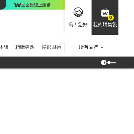
屈臣氏線上服務
0
嗨！您好
我的購物袋
休閒
箱購專區
隱形眼鏡
所有品牌