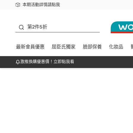
本期活動詳情請點我
下載app最高回饋$350
善存
第2件5折
最新會員優惠
屈臣氏獨家
臉部保養
化妝品
激推換購優惠價！立即點我看