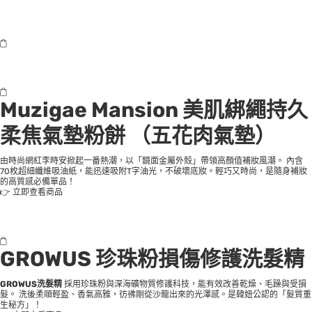
Muzigae Mansion 美肌綁繩持久
柔焦氣墊粉餅 （五花肉氣墊）
由時尚網紅李時安掀起一番熱潮，以「鏡面金屬外殼」帶領高顏值補妝風潮。 內含
70枚超細纖維吸油紙，能迅速吸附T字油光，不破壞底妝。輕巧又時尚，是隨身補妝
的高質感必備單品！
👉
立即查看商品
GROWUS 珍珠粉損傷修護洗髮精
GROWUS洗髮精
採用珍珠粉與深海礦物質修護科技，能有效改善乾燥、毛躁與受損
髮。 洗後柔順輕盈、香氣高雅，彷彿剛從沙龍出來的光澤感。是韓妞公認的「髮質重
生秘方」！