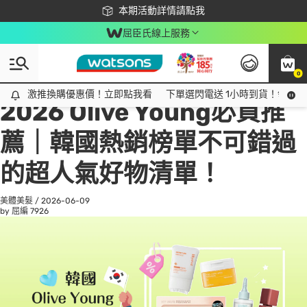
下載app最高回饋$350
本期活動詳情請點我
屈臣氏線上服務
0
All
話題趨勢
Ad
激推換購優惠價！立即點我看
激推換購優惠價！立即點我看
下單選閃電送 1小時到貨！領神券
2026 Olive Young必買推
薦｜韓國熱銷榜單不可錯過
的超人氣好物清單！
美體美髮
/
2026-06-09
by 屈編
7926