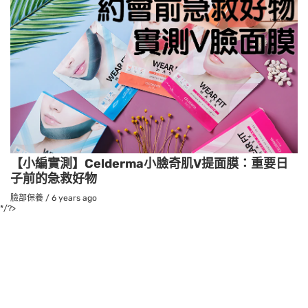
【小編實測】Celderma小臉奇肌V提面膜：重要日
子前的急救好物
臉部保養
/
6 years ago
*/?>