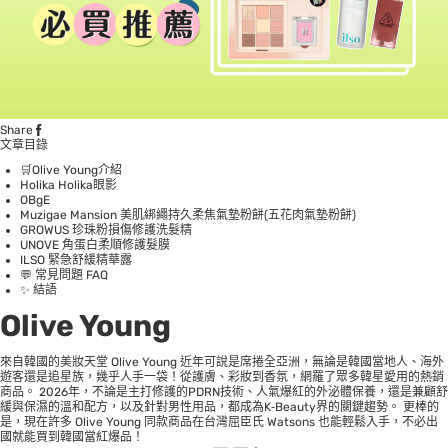
Share
文章目錄
🛒Olive Young介紹
Holika Holika眼影
OBgE
Muzigae Mansion 美肌綁繩持久柔焦氣墊粉餅(五花肉氣墊粉餅)
GROWUS 珍珠粉損傷修護洗髮精
UNOVE 角蛋白柔順修護髮膜
ILSO 緊急舒緩精華露
💬 常見問題 FAQ
✨ 結語
Olive Young
來自韓國的美妝天堂 Olive Young 近年可說是席捲全亞洲，無論是韓國當地人、海外
遊客還是追星族，幾乎人手一袋！從護膚、彩妝到香氛，網羅了眾多韓星愛用的熱銷
商品。 2026年，不論是主打修護的PDRN技術、人氣爆紅的外泌體保養，還是兼顧舒
緩與保濕的溫和配方，以及針對男性用品，都成為K‑Beauty界的關鍵趨勢。 更棒的
是，現在許多 Olive Young 同款商品在台灣屈臣氏 Watsons 也能輕鬆入手，不必出
國就能買到韓國當紅爆品！