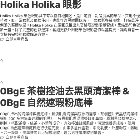
Holika Holika 眼影
Holika Holika 單色眼影其中有以霧質地聞名，是目前脆上討論度高的單品，質地不僅
持妝，既可當眼影及眼線使用，也能作為黑眼圈遮瑕，一顆眼影多種用途，打造乾淨
俐落的整體妝感。Holika Holika 在屈臣氏推出九宮格眼影盤限量套組，集結熱門色號
於一盤。除了完整的色彩選擇，套組更額外附贈單色眼影當作臥蠶提亮，讓消費者一
次擁有完整的眼妝解決方案。
👉
立即查看商品
OBgE 茶樹控油去黑頭清潔棒 &
OBgE 自然遮瑕粉底棒
OBgE 推出的清潔棒與粉底棒，解決肌膚清潔與底妝的需求。茶樹控油去黑頭清潔棒
採用 200 多根無毒硅膠刷毛設計，只需將肌膚浸濕後輕刷鼻頭，粉刺黑頭就被溫和
刷掉，搭配茶樹、綠茶、心葉等成分，有效控油舒緩肌膚。清潔保養完成後，使用
OBgE 自然遮瑕粉底棒進行快速完妝，由李多慧代言款，中間乳液、外層粉底、防曬
三合一設計，簡單推勻即可完成底妝，適合男性或美妝初學者。
👉
立即查看商品