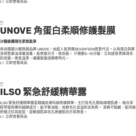
👉
立即查看商品
UNOVE 角蛋白柔順修護髮膜
沙龍級護理在家就能享
來自韓國沙龍熱銷品牌 UNOVE，由超人氣男團SEVENTEEN珉奎代言。以角蛋白與摩
洛哥堅果油深層滋養，能修復分叉、乾枯髮。 只需敷5–10分鐘，立刻感受柔順滑亮
的改變。香氣溫柔，讓護髮變成療癒時光。
👉
立即查看商品
ILSO 緊急舒緩精華露
ILSO 緊急舒緩精華露是韓國皮膚科級修護精華，主打從毛孔開始調理肌膚。 融合芽
胚萃取與專利鎮靜成分，能平衡油脂、收斂毛孔並溫和去角質。 清爽不黏膩，能快速
舒緩泛紅與痘痘，是敏弱肌與毛孔困擾肌的日常救星。
👉
立即查看商品