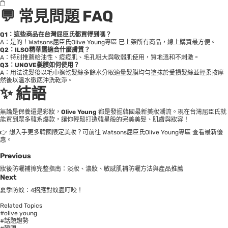
💬 常見問題 FAQ
Q1：這些商品在台灣屈臣氏都買得到嗎？
A：是的！
Watsons屈臣氏Olive Young專區
已上架所有商品，線上購買最方便。
Q2：ILSO精華露適合什麼膚質？
A：特別推薦給油性、痘痘肌、毛孔粗大與敏弱肌使用，質地溫和不刺激。
Q3：UNOVE髮膜如何使用？
A：用法洗髮後以毛巾擦乾髮絲多餘水分取適量髮膜均勻塗抹於受損髮絲並輕柔按摩
然後以溫水徹底沖洗乾淨。
✨ 結語
無論是保養還是彩妝，
Olive Young
都是發掘韓國最新美妝潮流。現在台灣屈臣氏就
能買到眾多韓系爆款，讓你輕鬆打造韓星般的完美美髮、肌膚與妝容！
👉 想入手更多韓國限定美妝？可前往
Watsons屈臣氏Olive Young專區
查看最新優
惠。
Previous
妝後防曬補擦完整指南：淡妝、濃妝、敏感肌補防曬方法與產品推薦
Next
夏季防蚊：4招應對蚊蟲叮咬！
Related Topics
#olive young
#話題趨勢