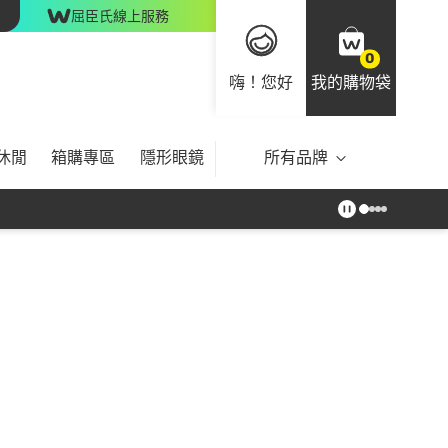
屈臣氏線上服務
0
嗨！您好
我的購物袋
休閒
箱購專區
隱形眼鏡
所有品牌