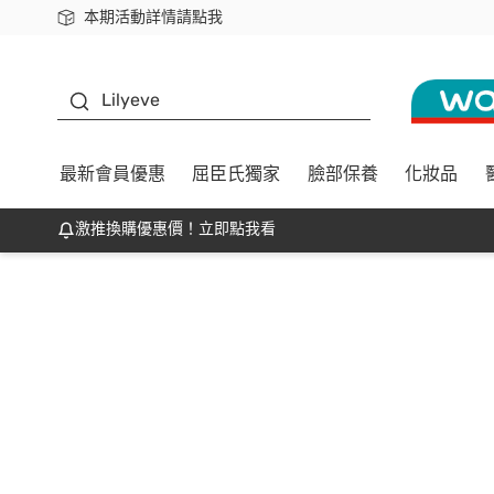
本期活動詳情請點我
下載app最高回饋$350
K beauty
Lilyeve
最新會員優惠
屈臣氏獨家
臉部保養
化妝品
激推換購優惠價！立即點我看