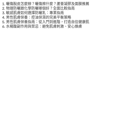
曬傷脫皮怎麼辦？曬傷擦什麼？蘆薈凝膠及面膜推薦
物理防曬跟化學防曬哪個好？全面比較指南
敏感肌膚如何選擇防曬乳：專業指南
男性肌膚保養：控油保濕的完美平衡策略
男性肌膚保養指南：從入門到進階，打造自信健康肌
水楊酸副作用與禁忌：避免肌膚刺激、安心煥膚