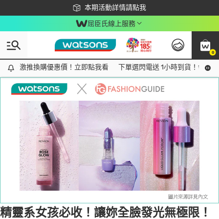
下載app最高回饋$350
本期活動詳情請點我
屈臣氏線上服務
0
Tag:
打亮
2 item(s) found
激推換購優惠價！立即點我看
激推換購優惠價！立即點我看
下單選閃電送 1小時到貨！領神券
精靈系女孩必收！讓妳全臉發光無極限！