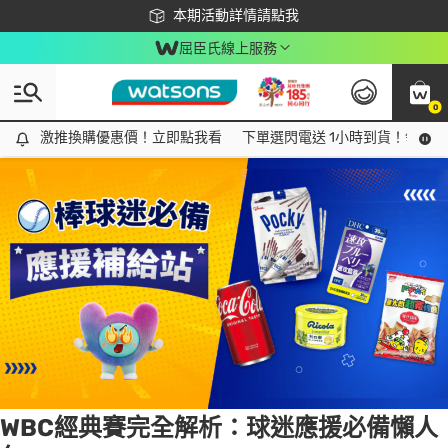
下載app最高回饋$350
本期活動詳情請點我
屈臣氏線上服務
0
Tag:
棒球
1 item(s) found
激推換購優惠價！立即點我看
激推換購優惠價！立即點我看
下單選閃電送 1小時到貨！領神券
WBC經典賽完全解析：球迷應援必備懶人