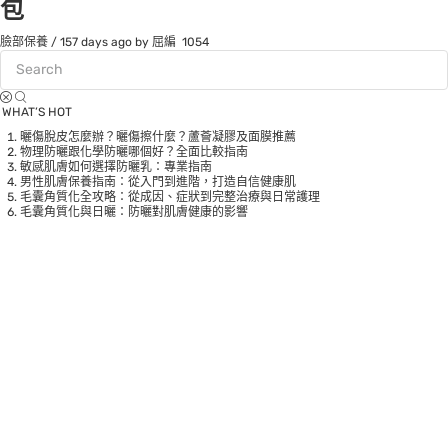
包
臉部保養
/
157 days ago
by 屈編
1054
WHAT’S HOT
曬傷脫皮怎麼辦？曬傷擦什麼？蘆薈凝膠及面膜推薦
物理防曬跟化學防曬哪個好？全面比較指南
敏感肌膚如何選擇防曬乳：專業指南
男性肌膚保養指南：從入門到進階，打造自信健康肌
毛囊角質化全攻略：從成因、症狀到完整治療與日常護理
毛囊角質化與日曬：防曬對肌膚健康的影響