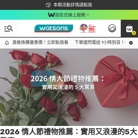
下載app最高回饋$350
本期活動詳情請點我
屈臣氏線上服務
0
Tag:
煙火
1 item(s) found
激推換購優惠價！立即點我看
激推換購優惠價！立即點我看
下單選閃電送 1小時到貨！領神券
2026 情人節禮物推薦：實用又浪漫的5大