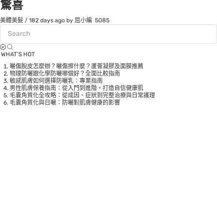
驚喜
美體美髮
/
182 days ago
by 屈小編
5085
WHAT’S HOT
曬傷脫皮怎麼辦？曬傷擦什麼？蘆薈凝膠及面膜推薦
物理防曬跟化學防曬哪個好？全面比較指南
敏感肌膚如何選擇防曬乳：專業指南
男性肌膚保養指南：從入門到進階，打造自信健康肌
毛囊角質化全攻略：從成因、症狀到完整治療與日常護理
毛囊角質化與日曬：防曬對肌膚健康的影響